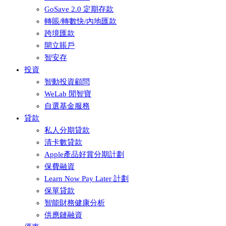
GoSave 2.0 定期存款
轉賬/轉數快/內地匯款
跨境匯款
開立賬戶
智安存
投資
智動投資顧問
WeLab 閒智寶
自選基金服務
貸款
私人分期貸款
清卡數貸款
Apple產品好賞分期計劃
保費融資
Learn Now Pay Later 計劃
保單貸款
智能財務健康分析
供應鏈融資