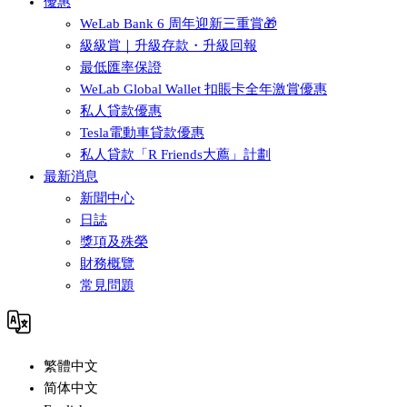
優惠
WeLab Bank 6 周年迎新三重賞🎁
級級賞｜升級存款・升級回報
最低匯率保證
WeLab Global Wallet 扣賬卡全年激賞優惠
私人貸款優惠
Tesla電動車貸款優惠
私人貸款「R Friends大薦」計劃
最新消息
新聞中心
日誌
獎項及殊榮
財務概覽
常見問題
繁體中文
简体中文