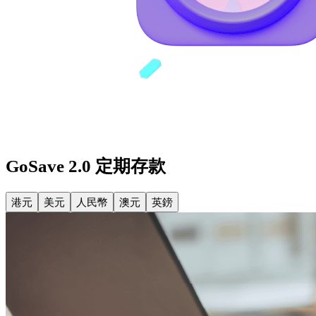
GoSave 2.0 定期存款
港元
美元
人民幣
澳元
英鎊