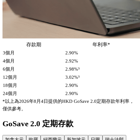
存款期
年利率*
3個月
2.90%
4個月
2.92%
6個月
2.98%⁵
12個月
3.02%⁵
18個月
2.90%
24個月
2.90%
*以上為2026年8月4日提供的HKD GoSave 2.0定期存款年利率，
僅供參考。
GoSave 2.0 定期存款
加拿大元
歐羅
紐西蘭元
新加坡元
日圓
瑞士法郎