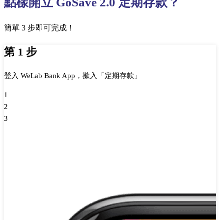
點樣開立 GoSave 2.0 定期存款？
簡單 3 步即可完成！
第 1 步
登入 WeLab Bank App，撳入「定期存款」
1
2
3