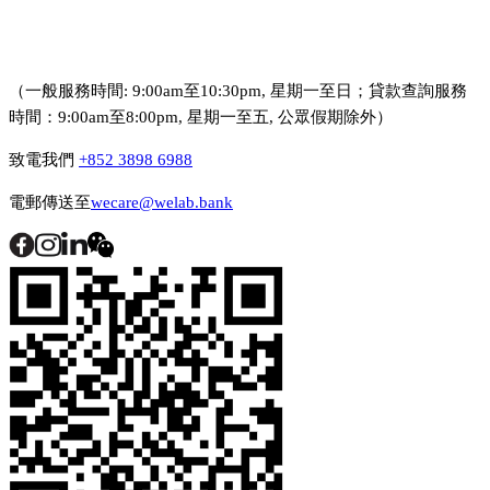
（一般服務時間: 9:00am至10:30pm, 星期一至日；貸款查詢服務
時間：9:00am至8:00pm, 星期一至五, 公眾假期除外）
致電我們
+852 3898 6988
電郵傳送至
wecare@welab.bank