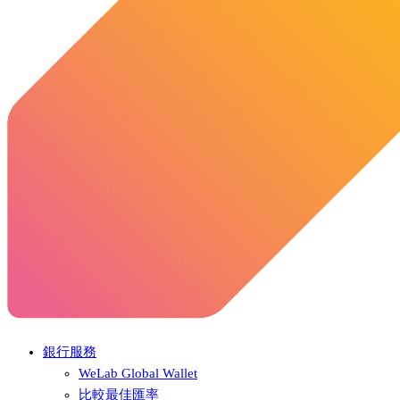
銀行服務
WeLab Global Wallet
比較最佳匯率