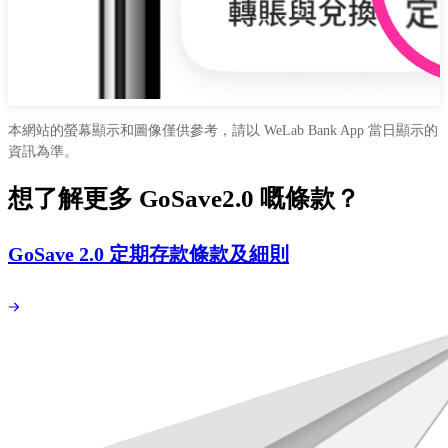
本網站的螢幕顯示和圖像僅供參考，請以 WeLab Bank App 當日顯示的
資訊為準。
想了解更多 GoSave2.0 嘅條款？
GoSave 2.0 定期存款條款及細則