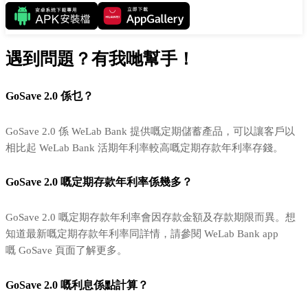
遇到問題？有我哋幫手！
GoSave 2.0 係乜？​
GoSave 2.0 係 WeLab Bank 提供嘅定期儲蓄產品，可以讓客戶以
相比起 WeLab Bank 活期年利率較高嘅定期存款年利率存錢。​
GoSave 2.0 嘅定期存款年利率係幾多？​
GoSave 2.0 嘅定期存款年利率會因存款金額及存款期限而異。想
知道最新嘅定期存款年利率同詳情，請參閱 WeLab Bank app
嘅 GoSave 頁面了解更多。
GoSave 2.0 嘅利息係點計算？​