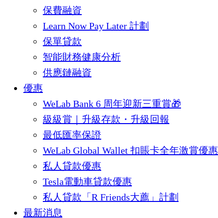
保費融資
Learn Now Pay Later 計劃
保單貸款
智能財務健康分析
供應鏈融資
優惠
WeLab Bank 6 周年迎新三重賞🎁
級級賞｜升級存款・升級回報
最低匯率保證
WeLab Global Wallet 扣賬卡全年激賞優惠
私人貸款優惠
Tesla電動車貸款優惠
私人貸款「R Friends大薦」計劃
最新消息