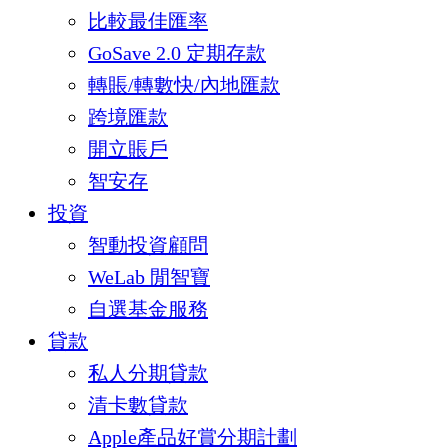
比較最佳匯率
GoSave 2.0 定期存款
轉賬/轉數快/內地匯款
跨境匯款
開立賬戶
智安存
投資
智動投資顧問
WeLab 閒智寶
自選基金服務
貸款
私人分期貸款
清卡數貸款
Apple產品好賞分期計劃