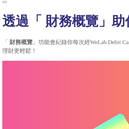
透過「 財務概覽」
「
財務概覽
」功能會紀錄你每次經WeLab Deb
理財更輕鬆！