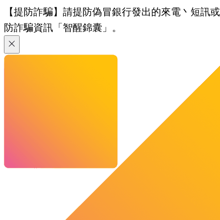
【提防詐騙】請提防偽冒銀行發出的來電丶短訊或電郵
防詐騙資訊「智醒錦囊」。