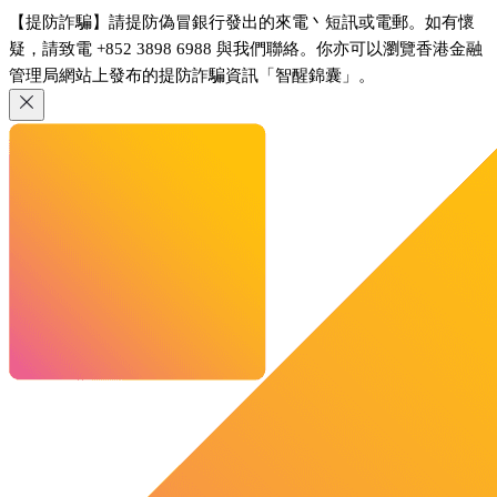
【提防詐騙】請提防偽冒銀行發出的來電丶短訊或電郵。如有懷
疑，請致電 +852 3898 6988 與我們聯絡。你亦可以瀏覽香港金融
管理局網站上發布的提防詐騙資訊「智醒錦囊」。