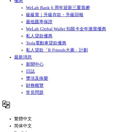
優惠
WeLab Bank 6 周年迎新三重賞🎁
級級賞｜升級存款・升級回報
最低匯率保證
WeLab Global Wallet 扣賬卡全年激賞優惠
私人貸款優惠
Tesla電動車貸款優惠
私人貸款「R Friends大薦」計劃
最新消息
新聞中心
日誌
獎項及殊榮
財務概覽
常見問題
繁體中文
简体中文