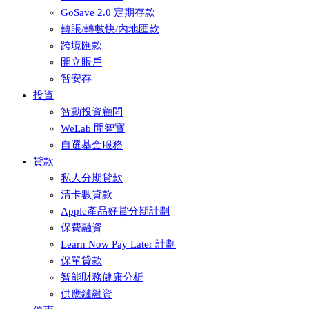
GoSave 2.0 定期存款
轉賬/轉數快/內地匯款
跨境匯款
開立賬戶
智安存
投資
智動投資顧問
WeLab 閒智寶
自選基金服務
貸款
私人分期貸款
清卡數貸款
Apple產品好賞分期計劃
保費融資
Learn Now Pay Later 計劃
保單貸款
智能財務健康分析
供應鏈融資