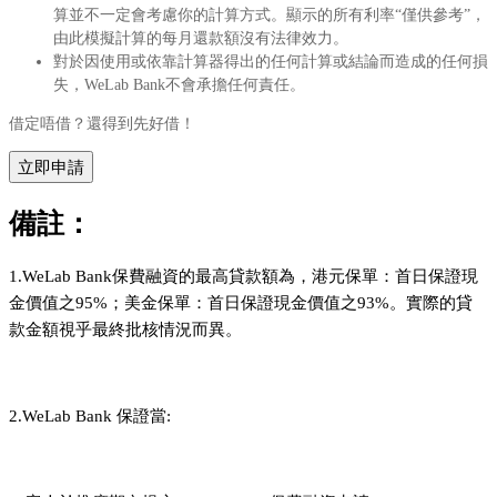
算並不一定會考慮你的計算方式。顯示的所有利率“僅供參考”，
由此模擬計算的每月還款額沒有法律效力。​
對於因使用或依靠計算器得出的任何計算或結論而造成的任何損
失，WeLab Bank不會承擔任何責任。​
借定唔借？還得到先好借！
立即申請
備註：
1.WeLab Bank保費融資的最高貸款額為，港元保單：首日保證現
金價值之95%；美金保單：首日保證現金價值之93%。實際的貸
款金額視乎最終批核情況而異。
2.WeLab Bank 保證當: