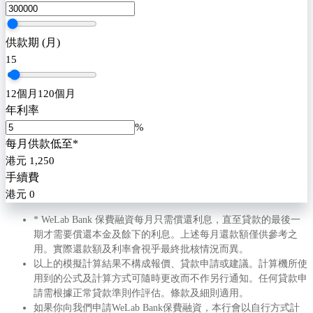
供款期 (月)
15
12
個月
120
個月
年利率
%
每月供款低至*
港元
1,250
手續費
港元
0
* WeLab Bank 保費融資每月只需償還利息，直至貸款的最後一
期才需要償還本金及餘下的利息。上述每月還款額僅供參考之
用。實際還款額及利率會視乎最終批核情況而異。​
以上的模擬計算結果不構成報價、貸款申請或建議。計算機所使
用到的公式及計算方式可隨時更改而不作另行通知。任何貸款申
請需根據正常貸款準則作評估。條款及細則適用​。
如果你向我們申請WeLab Bank保費融資，本行會以自行方式計