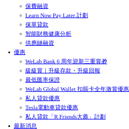
保費融資
Learn Now Pay Later 計劃
保單貸款
智能財務健康分析
供應鏈融資
優惠
WeLab Bank 6 周年迎新三重賞🎁
級級賞｜升級存款・升級回報
最低匯率保證
WeLab Global Wallet 扣賬卡全年激賞優惠
私人貸款優惠
Tesla電動車貸款優惠
私人貸款「R Friends大薦」計劃
最新消息