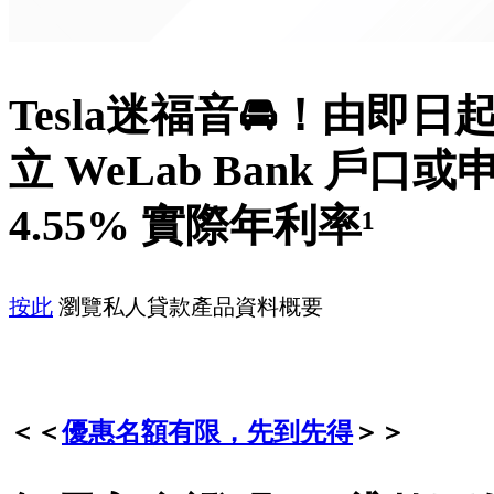
Tesla迷福音🚘！由即日
立 WeLab Bank 
4.55% 實際年利率¹
按此
瀏覽私人貸款產品資料概要
＜＜
優惠名額有限，先到先得
＞＞