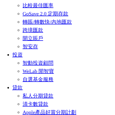
比較最佳匯率
GoSave 2.0 定期存款
轉賬/轉數快/內地匯款
跨境匯款
開立賬戶
智安存
投資
智動投資顧問
WeLab 閒智寶
自選基金服務
貸款
私人分期貸款
清卡數貸款
Apple產品好賞分期計劃