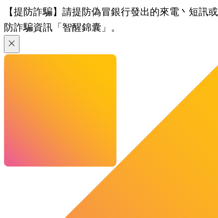
【提防詐騙】請提防偽冒銀行發出的來電丶短訊或電郵
防詐騙資訊「智醒錦囊」。