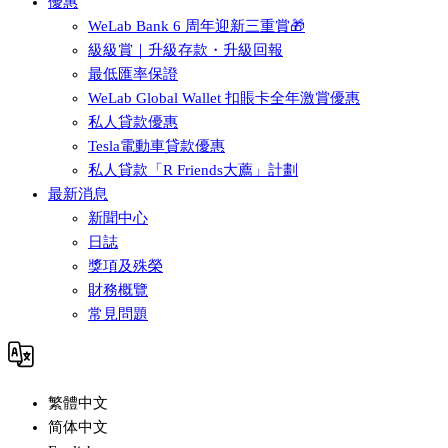
優惠
WeLab Bank 6 周年迎新三重賞🎁
級級賞｜升級存款・升級回報
最低匯率保證
WeLab Global Wallet 扣賬卡全年激賞優惠
私人貸款優惠
Tesla電動車貸款優惠
私人貸款「R Friends大薦」計劃
最新消息
新聞中心
日誌
獎項及殊榮
財務概覽
常見問題
繁體中文
简体中文