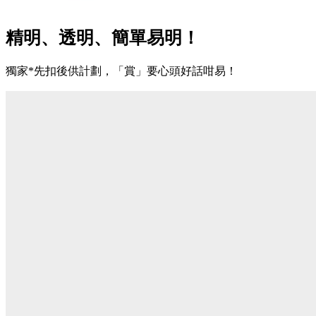
精明、透明、簡單易明！
獨家*先扣後供計劃，「賞」要心頭好話咁易！​