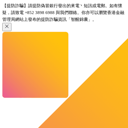
【提防詐騙】請提防偽冒銀行發出的來電丶短訊或電郵。如有懷
疑，請致電 +852 3898 6988 與我們聯絡。你亦可以瀏覽香港金融
管理局網站上發布的提防詐騙資訊「智醒錦囊」。