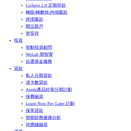
GoSave 2.0 定期存款
轉賬/轉數快/內地匯款
跨境匯款
開立賬戶
智安存
投資
智動投資顧問
WeLab 閒智寶
自選基金服務
貸款
私人分期貸款
清卡數貸款
Apple產品好賞分期計劃
保費融資
Learn Now Pay Later 計劃
保單貸款
智能財務健康分析
供應鏈融資