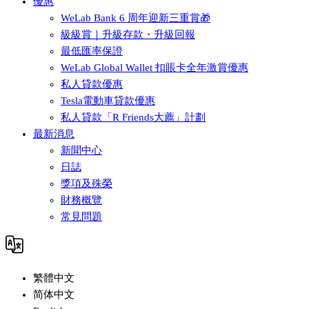
優惠
WeLab Bank 6 周年迎新三重賞🎁
級級賞｜升級存款・升級回報
最低匯率保證
WeLab Global Wallet 扣賬卡全年激賞優惠
私人貸款優惠
Tesla電動車貸款優惠
私人貸款「R Friends大薦」計劃
最新消息
新聞中心
日誌
獎項及殊榮
財務概覽
常見問題
繁體中文
简体中文