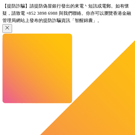
【提防詐騙】請提防偽冒銀行發出的來電丶短訊或電郵。如有懷
疑，請致電 +852 3898 6988 與我們聯絡。你亦可以瀏覽香港金融
管理局網站上發布的提防詐騙資訊「智醒錦囊」。