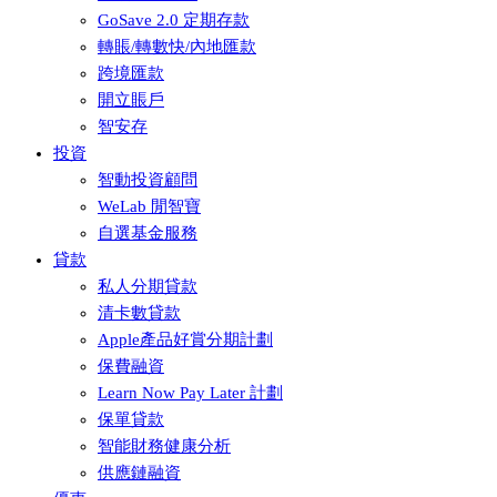
GoSave 2.0 定期存款
轉賬/轉數快/內地匯款
跨境匯款
開立賬戶
智安存
投資
智動投資顧問
WeLab 閒智寶
自選基金服務
貸款
私人分期貸款
清卡數貸款
Apple產品好賞分期計劃
保費融資
Learn Now Pay Later 計劃
保單貸款
智能財務健康分析
供應鏈融資