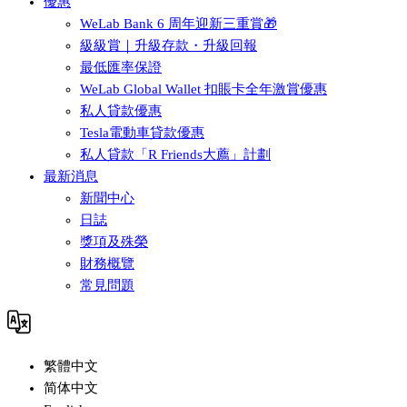
優惠
WeLab Bank 6 周年迎新三重賞🎁
級級賞｜升級存款・升級回報
最低匯率保證
WeLab Global Wallet 扣賬卡全年激賞優惠
私人貸款優惠
Tesla電動車貸款優惠
私人貸款「R Friends大薦」計劃
最新消息
新聞中心
日誌
獎項及殊榮
財務概覽
常見問題
繁體中文
简体中文