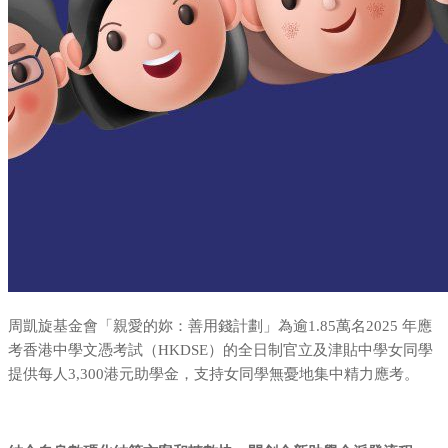
周凱旋基金會「親愛的妳：善用錢計劃」為逾1.85萬名2025 年應
考香港中學文憑考試（HKDSE）的全日制官立及津貼中學女同學
提供每人3,300港元助學金，支持女同學無憂地集中精力應考。