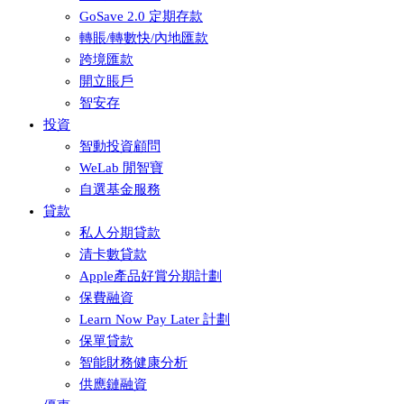
GoSave 2.0 定期存款
轉賬/轉數快/內地匯款
跨境匯款
開立賬戶
智安存
投資
智動投資顧問
WeLab 閒智寶
自選基金服務
貸款
私人分期貸款
清卡數貸款
Apple產品好賞分期計劃
保費融資
Learn Now Pay Later 計劃
保單貸款
智能財務健康分析
供應鏈融資