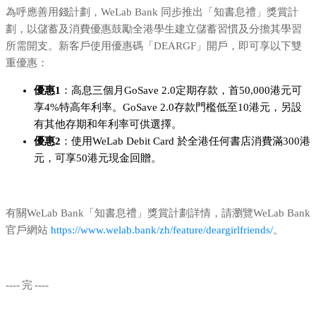
為呼應善用錢計劃，WeLab Bank 同步推出「知書息禮」獎賞計
劃，以儲蓄及消費優惠鼓勵全港學生建立儲蓄習慣及分擔其學習
所需開支。新客戶使用優惠碼「DEARGF」開戶，即可享以下雙
重優惠：
優惠1
：高息三個月GoSave 2.0定期存款，首50,000港元可
享4%特高年利率。GoSave 2.0存款門檻低至10港元，另設
有其他存期和年利率可供選擇。
優惠2
：使用WeLab Debit Card 於全港任何書店消費滿300港
元，可享50港元現金回贈。
有關WeLab Bank「知書息禮」獎賞計劃詳情，請瀏覽WeLab Bank
官戶網站
https://www.welab.bank/zh/feature/deargirlfriends/
。
---- 完 ----