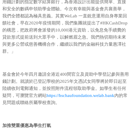
用錢計劃的指定數字結算銀行，為香港設計出能提供簡單、直接
和安全的數碼申領助學金體驗。今次有幸能與基金會共襄善舉，
我們全體都認為極具意義。其實WeLab 一直銳意運用自身專業回
饋社會，早在2020年疫情期間，我們集團就提出了#HKCashDrop
的構思，把政府將會派發的10,000港元資助，以免息免手續費的
貸款形式提前送到大眾手中，以解燃眉之急。我們熱切期待未來
與更多公營或慈善機構合作，繼續以我們的金融科技力量惠澤社
群。」
基金會於今年四月邀請全港近400間官立及資助中學登記參與善用
錢計劃。就讀於已登記學校的2025年文憑試女同學將於即日起至
陸續收到電郵通知，並按照附件流程領取助學金。如學生有任何
疑問，可瀏覽官方網站
https://hschaufoundation.welab.bank
內的常
見問題或聯絡所屬學校查詢。
加推雙重優惠為學生打氣