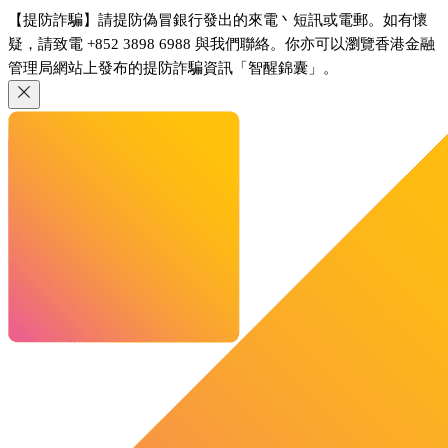
【提防詐騙】請提防偽冒銀行發出的來電丶短訊或電郵。如有懷
疑，請致電 +852 3898 6988 與我們聯絡。你亦可以瀏覽香港金融
管理局網站上發布的提防詐騙資訊「智醒錦囊」。