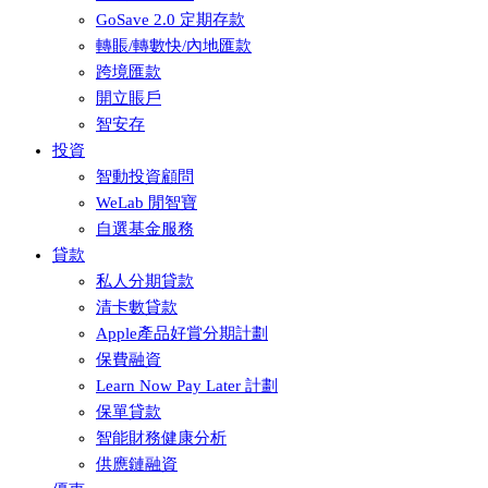
GoSave 2.0 定期存款
轉賬/轉數快/內地匯款
跨境匯款
開立賬戶
智安存
投資
智動投資顧問
WeLab 閒智寶
自選基金服務
貸款
私人分期貸款
清卡數貸款
Apple產品好賞分期計劃
保費融資
Learn Now Pay Later 計劃
保單貸款
智能財務健康分析
供應鏈融資