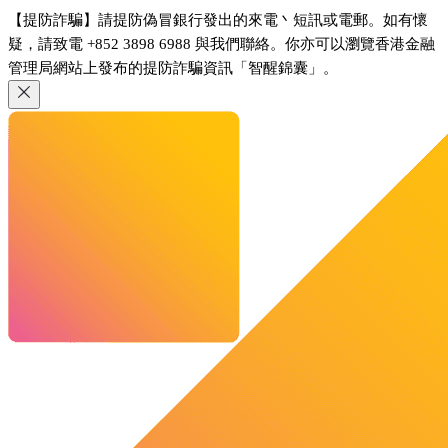
【提防詐騙】請提防偽冒銀行發出的來電丶短訊或電郵。如有懷
疑，請致電 +852 3898 6988 與我們聯絡。你亦可以瀏覽香港金融
管理局網站上發布的提防詐騙資訊「智醒錦囊」。