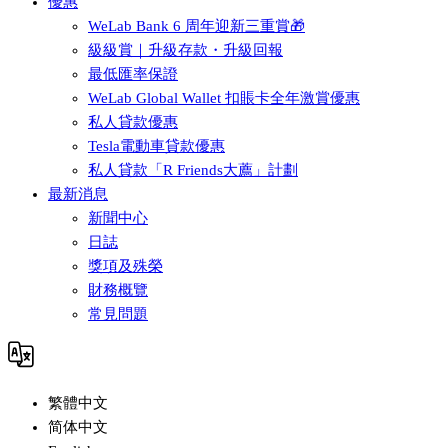
優惠
WeLab Bank 6 周年迎新三重賞🎁
級級賞｜升級存款・升級回報
最低匯率保證
WeLab Global Wallet 扣賬卡全年激賞優惠
私人貸款優惠
Tesla電動車貸款優惠
私人貸款「R Friends大薦」計劃
最新消息
新聞中心
日誌
獎項及殊榮
財務概覽
常見問題
繁體中文
简体中文