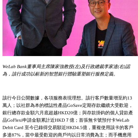
WeLab Bank董事局主席陳家強教授(左)及行政總裁李家達(右)認
為，該行成功以嶄新的智慧銀行體驗重塑銀行服務定義。
該行今日公開數據，各項服務表現理想。該行客戶數量增至約13
萬人；以社群為本的標誌性產品GoSave定期存款繼續大受歡迎，
銀行總存款金額六月底超越HKD20億；與存款掛鈎的個人貸款產
品GoFlexi申請金額累計近HKD７億；首張無卡號預付卡WeLab
Debit Card 至今已錄得交易額近HKD4.5億，重複使用該卡的客戶
多達87%，當中最受歡迎的商戶均以日常消費為主；而手機應用