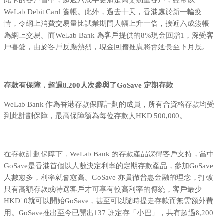
此卡的客戶當中，超過六成半更加是高交易量客戶，經常以
WeLab Debit Card 簽帳。此外，過去十天，香港處於新一輪疫
情，令網上消費交易量比試業期間大幅上升一倍，接近六成簽帳
為網上交易。而WeLab Bank 為客戶提供的8%現金回贈1，深受客
戶喜愛，由於客戶反應熱烈，現金回贈推廣將會延長至下月底。
存款有保障，超過8,200人次參與了GoSave 定期存款
WeLab Bank 作為香港存款保障計劃的成員，所有合資格存款均受
到此計劃保障，最高保障額為每位存款人HKD 500,000。
在存款計劃保障下，WeLab Bank 的存款產品深得客戶支持，當中
GoSave是香港首個以人數決定利率的定期存款產品，參加GoSave
人數愈多，利率就會愈高。GoSave 亦貫徹普惠金融的理念，打破
只有高額存款或特選客戶才可享有較高利率的傳統，客戶最少
HKD10就可以開始GoSave，甚至可以隨時提走存款而無需額外費
用。GoSave推出至今已開出137 班定存「小巴」，共有超過8,200