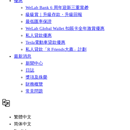
優惠
WeLab Bank 6 周年迎新三重賞🎁
級級賞｜升級存款・升級回報
最低匯率保證
WeLab Global Wallet 扣賬卡全年激賞優惠
私人貸款優惠
Tesla電動車貸款優惠
私人貸款「R Friends大薦」計劃
最新消息
新聞中心
日誌
獎項及殊榮
財務概覽
常見問題
繁體中文
简体中文