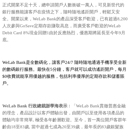
正式開業不足十天，總申請開戶人數衝破一萬人，可見新世代的
銀行服務能讓客戶在疫情之下，隨時隨地遙距開戶，輕鬆又安
全。開業以來，WeLab Bank的產品深受客戶歡迎，已有超過8,200
人次參與GoSave定期存款賺取高息，而廣受客戶歡迎的WeLab
Debit Card 8%現金回贈1由於反應熱烈，優惠期將延長至今年9月
底。
WeLab Bank是全數碼化，讓客戶24/7 隨時隨地通過手機享受全新
的數碼銀行服務。最快在5分鐘，客戶就可以成功遙距開戶，每月
$0收費就能享用優越的服務，包括利率優厚的定期存款和儲蓄賬
戶。
WeLab Bank 行政總裁謝學海表示﹕
「WeLab Bank貫徹普惠金融
的理念，產品設計以客戶體驗出發，由開戶以至使用各項產品的
體驗均非常簡單, 極受各年齡層歡迎。至今，首一萬位開戶客群年
齡由18至83歲, 當中超過七成為20至39歲，最年長的83歲銀髮族