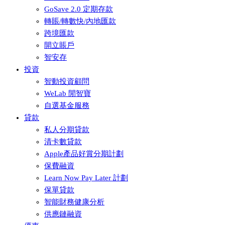
GoSave 2.0 定期存款
轉賬/轉數快/內地匯款
跨境匯款
開立賬戶
智安存
投資
智動投資顧問
WeLab 閒智寶
自選基金服務
貸款
私人分期貸款
清卡數貸款
Apple產品好賞分期計劃
保費融資
Learn Now Pay Later 計劃
保單貸款
智能財務健康分析
供應鏈融資