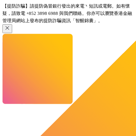
【提防詐騙】請提防偽冒銀行發出的來電丶短訊或電郵。如有懷
疑，請致電 +852 3898 6988 與我們聯絡。你亦可以瀏覽香港金融
管理局網站上發布的提防詐騙資訊「智醒錦囊」。