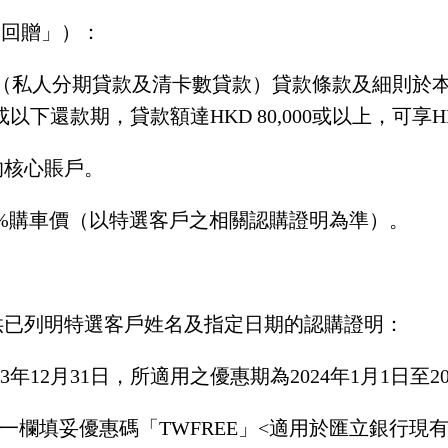
現金回贈」）：
私人貸款（私人分期貸款及清卡數貸款）貸款條款及細則
下還款期，貸款額達HKD 80,000或以上，可享HK
入你的核心賬戶。
車100%購車價（以特選客戶之相關認購證明為準）。
汽車及提供已列明特選客戶姓名及指定日期的認購證明：
3年12月31日，所適用之優惠期為2024年1月1日至20
碼」一欄填妥優惠碼「TWFREE」<適用於匯立銀行現