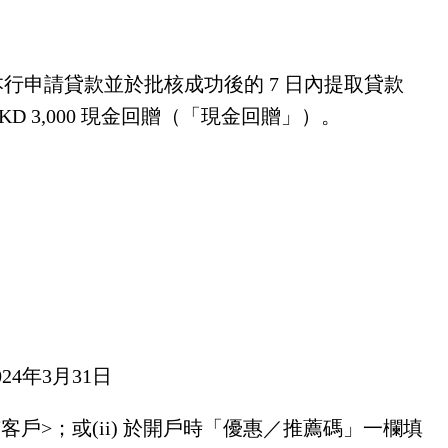
於本行申請貸款並於批核成功後的 7 日內提取貸款
D 3,000 現金回贈（「現金回贈」）。
24年3月31日
有客戶>；或(ii) 於開戶時「優惠／推薦碼」一欄填