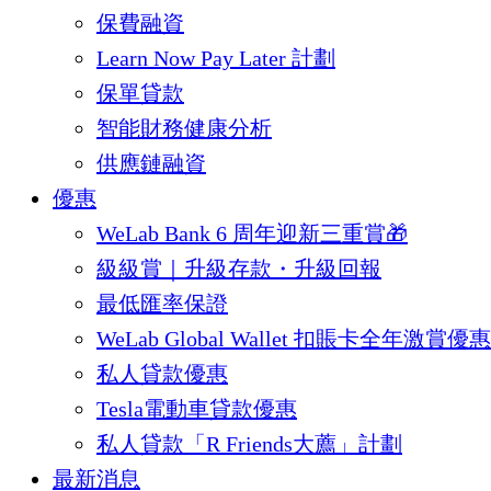
保費融資
Learn Now Pay Later 計劃
保單貸款
智能財務健康分析
供應鏈融資
優惠
WeLab Bank 6 周年迎新三重賞🎁
級級賞｜升級存款・升級回報
最低匯率保證
WeLab Global Wallet 扣賬卡全年激賞優惠
私人貸款優惠
Tesla電動車貸款優惠
私人貸款「R Friends大薦」計劃
最新消息