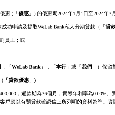
o 優惠 (「
優惠
」) 的優惠期2024年1月1日至2024
條款成功申請及提取WeLab Bank私人分期貸款（「
貸
定企業企劃員工；或
司
，「
WeLab Bank
」，「
本行
」或「
我們
」）保留
惠 (「貸款優惠」)
D400,000，還款期為36個月，實際年利率為0.
客戶應以有關貸款確認信上所列明的資料為準。實