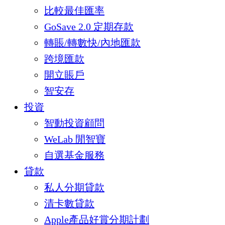
比較最佳匯率
GoSave 2.0 定期存款
轉賬/轉數快/內地匯款
跨境匯款
開立賬戶
智安存
投資
智動投資顧問
WeLab 閒智寶
自選基金服務
貸款
私人分期貸款
清卡數貸款
Apple產品好賞分期計劃