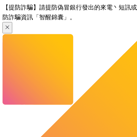
【提防詐騙】請提防偽冒銀行發出的來電丶短訊或電郵
防詐騙資訊「智醒錦囊」。