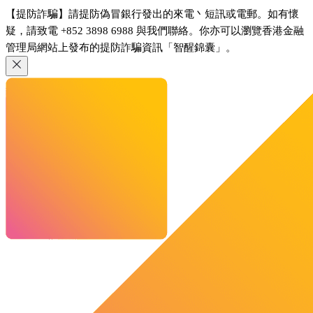
【提防詐騙】請提防偽冒銀行發出的來電丶短訊或電郵。如有懷
疑，請致電 +852 3898 6988 與我們聯絡。你亦可以瀏覽香港金融
管理局網站上發布的提防詐騙資訊「智醒錦囊」。