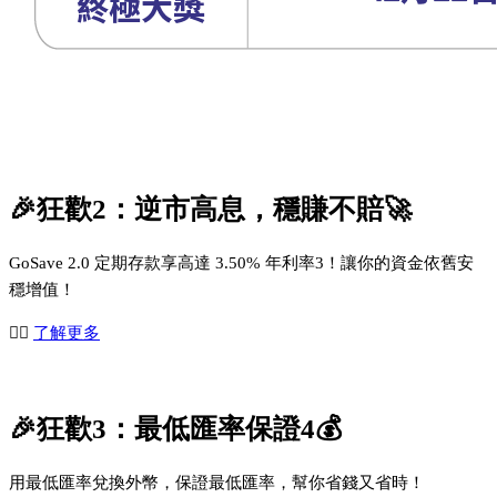
🎉狂歡2：逆市高息，穩賺不賠🚀
GoSave 2.0 定期存款享高達 3.50% 年利率3！讓你的資金依舊安
穩增值！
👉🏻
了解更多
🎉狂歡3：最低匯率保證4💰
用最低匯率兌換外幣，保證最低匯率，幫你省錢又省時！