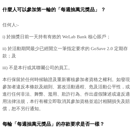
什麼人可以參加第一輪的「每週抽萬元獎品」 ？
任何人:-
i) 於抽獎日前一天持有有效的 WeLab Bank 核心賬戶；
ii) 於活動期間最少已經開立一筆指定要求的 GoSave 2.0 定期存
款；及
iii) 不是本行或其聯屬公司的員工。
本行保留於任何時候驗證及重新審核參加者資格之權利。如發現
參加者違反本條款及細則、篡改活動過程、危及活動公平性，或
進行任何非法、舞弊、濫用、欺詐行為、作出虛假陳述或違反適
用法律法規，本行有權立即取消其參加資格並追討相關損失及賠
償，恕不另行通知。
每輪「每週抽萬元獎品」的存款要求是否一樣？