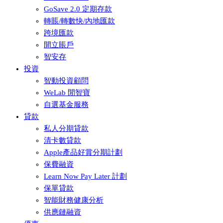
GoSave 2.0 定期存款
轉賬/轉數快/內地匯款
跨境匯款
開立賬戶
智安存
投資
智動投資顧問
WeLab 閒智寶
自選基金服務
貸款
私人分期貸款
清卡數貸款
Apple產品好賞分期計劃
保費融資
Learn Now Pay Later 計劃
保單貸款
智能財務健康分析
供應鏈融資