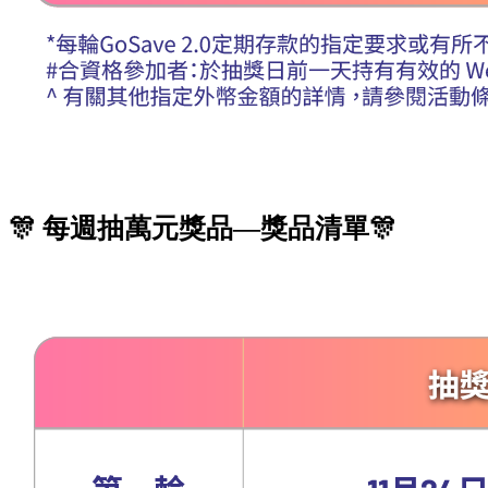
🎊 每週抽萬元獎品—獎品清單🎊