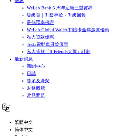
優惠
WeLab Bank 6 周年迎新三重賞🎁
級級賞｜升級存款・升級回報
最低匯率保證
WeLab Global Wallet 扣賬卡全年激賞優惠
私人貸款優惠
Tesla電動車貸款優惠
私人貸款「R Friends大薦」計劃
最新消息
新聞中心
日誌
獎項及殊榮
財務概覽
常見問題
繁體中文
简体中文