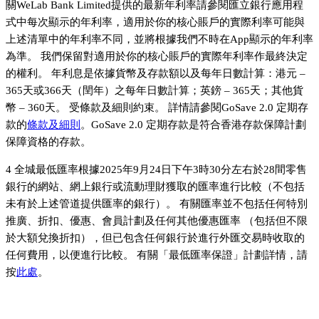
關WeLab Bank Limited提供的最新年利率請參閱匯立銀行應用程
式中每次顯示的年利率，適用於你的核心賬戶的實際利率可能與
上述清單中的年利率不同，並將根據我們不時在App顯示的年利率
為準。 我們保留對適用於你的核心賬戶的實際年利率作最終決定
的權利。 年利息是依據貨幣及存款額以及每年日數計算：港元 –
365天或366天（閏年）之每年日數計算；英鎊 – 365天；其他貨
幣 – 360天。 受條款及細則約束。 詳情請參閱GoSave 2.0 定期存
款的
條款及細則
。GoSave 2.0 定期存款是符合香港存款保障計劃
保障資格的存款。
4 全城最低匯率根據2025年9月24日下午3時30分左右於28間零售
銀行的網站、網上銀行或流動理財獲取的匯率進行比較（不包括
未有於上述管道提供匯率的銀行）。 有關匯率並不包括任何特別
推廣、折扣、優惠、會員計劃及任何其他優惠匯率 （包括但不限
於大額兌換折扣），但已包含任何銀行於進行外匯交易時收取的
任何費用，以便進行比較。 有關「最低匯率保證」計劃詳情，請
按
此處
。