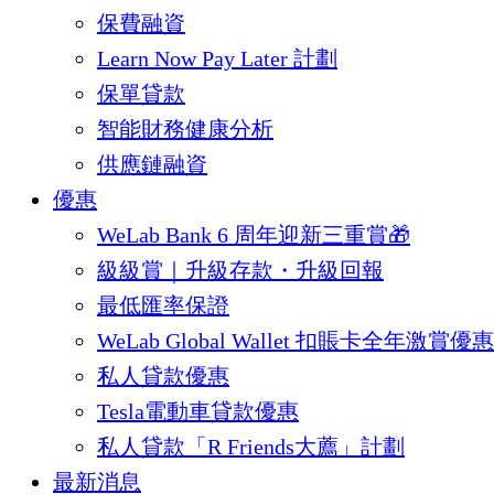
保費融資
Learn Now Pay Later 計劃
保單貸款
智能財務健康分析
供應鏈融資
優惠
WeLab Bank 6 周年迎新三重賞🎁
級級賞｜升級存款・升級回報
最低匯率保證
WeLab Global Wallet 扣賬卡全年激賞優惠
私人貸款優惠
Tesla電動車貸款優惠
私人貸款「R Friends大薦」計劃
最新消息