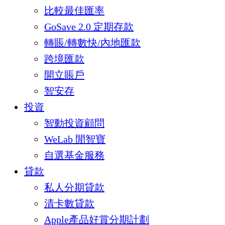
比較最佳匯率
GoSave 2.0 定期存款
轉賬/轉數快/內地匯款
跨境匯款
開立賬戶
智安存
投資
智動投資顧問
WeLab 閒智寶
自選基金服務
貸款
私人分期貸款
清卡數貸款
Apple產品好賞分期計劃