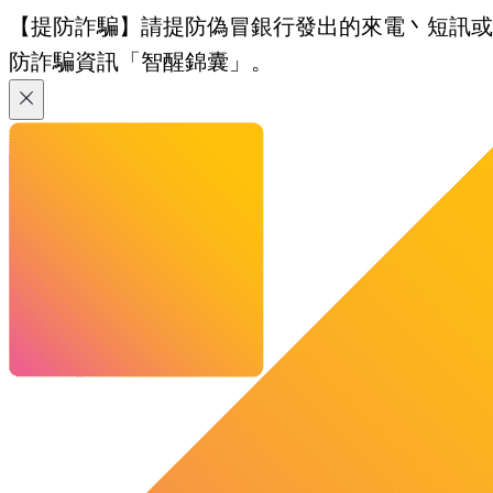
【提防詐騙】請提防偽冒銀行發出的來電丶短訊或電郵
防詐騙資訊「智醒錦囊」。