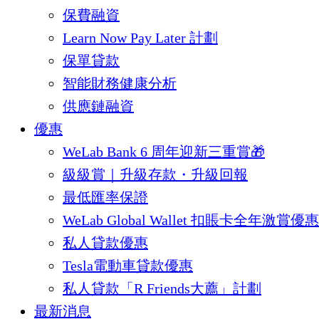
保費融資
Learn Now Pay Later 計劃
保單貸款
智能財務健康分析
供應鏈融資
優惠
WeLab Bank 6 周年迎新三重賞🎁
級級賞｜升級存款・升級回報
最低匯率保證
WeLab Global Wallet 扣賬卡全年激賞優惠
私人貸款優惠
Tesla電動車貸款優惠
私人貸款「R Friends大薦」計劃
最新消息