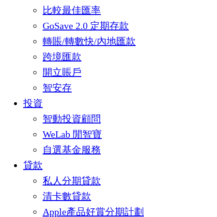
比較最佳匯率
GoSave 2.0 定期存款
轉賬/轉數快/內地匯款
跨境匯款
開立賬戶
智安存
投資
智動投資顧問
WeLab 閒智寶
自選基金服務
貸款
私人分期貸款
清卡數貸款
Apple產品好賞分期計劃