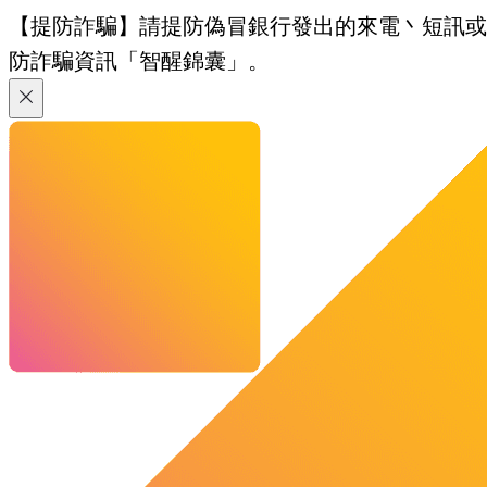
【提防詐騙】請提防偽冒銀行發出的來電丶短訊或電郵
防詐騙資訊「智醒錦囊」。