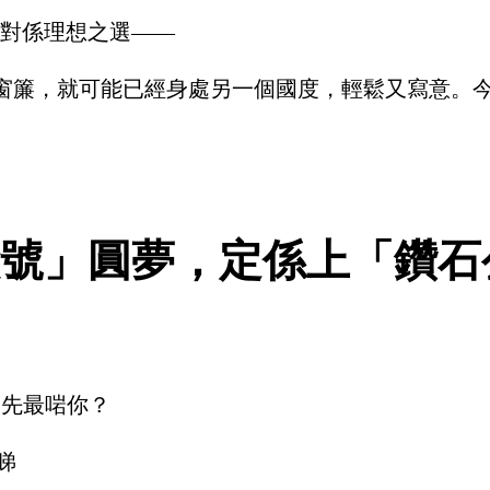
對係理想之選——
拉開窗簾，就可能已經身處另一個國度，輕鬆又寫意。今
號」圓夢，定係上「鑽石
航線先最啱你？
睇