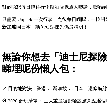
對於唔想每日拖住行李轉酒店嘅旅人嚟講，郵輪絕
只需要 Unpack 一次行李，之後每日瞓醒，一
新加坡同日本
，話你知點揀先係最精明！
無論你想去「迪士尼探險
睇埋呢份懶人包：
📍 目的地對決：香港 vs 新加坡 vs 日本，邊條
🎡 2026 必玩清單： 三大重量級郵輪設施亮點逐個