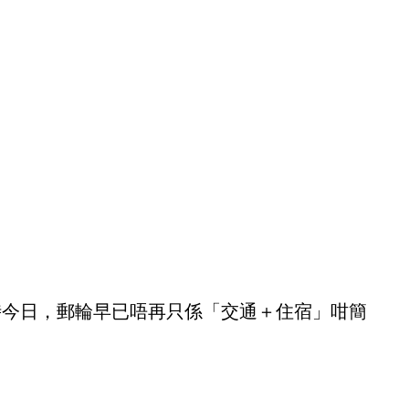
今時今日，郵輪早已唔再只係「交通＋住宿」咁簡
。