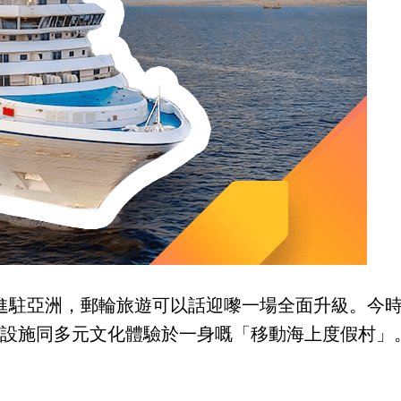
大舉進駐亞洲，郵輪旅遊可以話迎嚟一場全面升級。
設施同多元文化體驗於一身嘅「移動海上度假村」