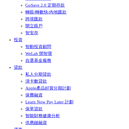
GoSave 2.0 定期存款
轉賬/轉數快/內地匯款
跨境匯款
開立賬戶
智安存
投資
智動投資顧問
WeLab 閒智寶
自選基金服務
貸款
私人分期貸款
清卡數貸款
Apple產品好賞分期計劃
保費融資
Learn Now Pay Later 計劃
保單貸款
智能財務健康分析
供應鏈融資