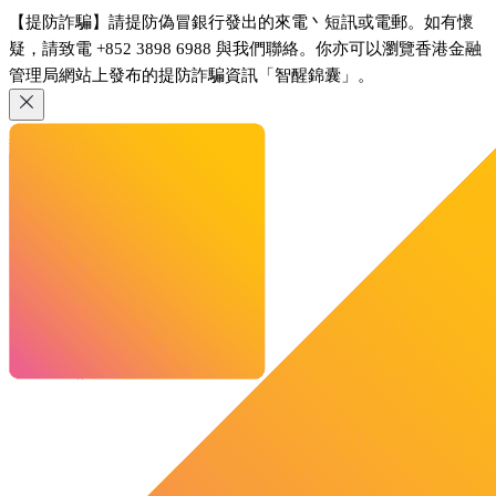
【提防詐騙】請提防偽冒銀行發出的來電丶短訊或電郵。如有懷
疑，請致電 +852 3898 6988 與我們聯絡。你亦可以瀏覽香港金融
管理局網站上發布的提防詐騙資訊「智醒錦囊」。