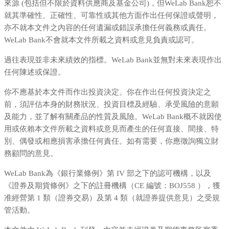
來源 (包括但不限於資料供應商及基金公司)，但WeLab Bank恕不
就其準確性、正確性、可靠性或其他方面作出任何保證或聲明，
亦不就本文件之內容的任何遺漏或錯誤承擔任何義務或責任。
WeLab Bank不會就本文件所載之資料或意見負責或認可。
過往表現並非未來績效的指標。WeLab Bank並無對未來表現作出
任何陳述或保證。
你不應基於本文件而作出投資決定。你在作出任何投資決定之
前，須評估本身的財務狀況、投資目標及經驗、承受風險的意願
及能力，並了解有關產品的性質及風險。WeLab Bank概不就因使
用或依賴本文件所載之資料或意見而產生的任何直接、間接、特
別、偶發或相應損害承擔任何責任。如有需要，你應徵詢獨立財
務顧問的意見。
WeLab Bank為《銀行業條例》第 IV 部之下的認可機構，以及
《證券及期貨條例》之下的註冊機構（CE 編號：BOJ558 ），獲
准經營第 1 類（證券交易）及第 4 類（就證券提供意見）之受規
管活動。