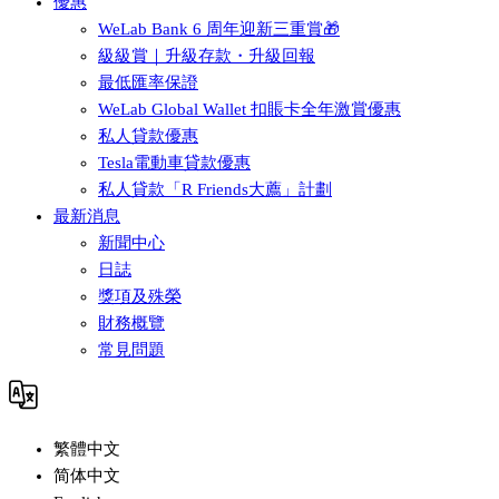
優惠
WeLab Bank 6 周年迎新三重賞🎁
級級賞｜升級存款・升級回報
最低匯率保證
WeLab Global Wallet 扣賬卡全年激賞優惠
私人貸款優惠
Tesla電動車貸款優惠
私人貸款「R Friends大薦」計劃
最新消息
新聞中心
日誌
獎項及殊榮
財務概覽
常見問題
繁體中文
简体中文