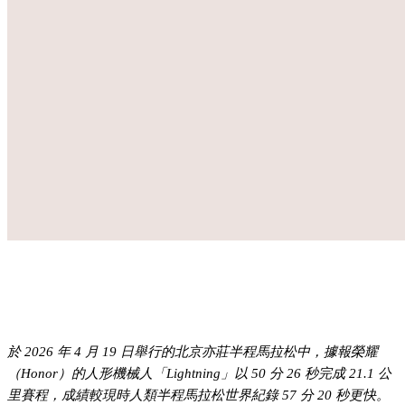
於 2026 年 4 月 19 日舉行的北京亦莊半程馬拉松中，據報榮耀
（Honor）的人形機械人「Lightning」以 50 分 26 秒完成 21.1 公
里賽程，成績較現時人類半程馬拉松世界紀錄 57 分 20 秒更快。