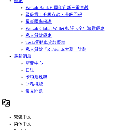
優惠
WeLab Bank 6 周年迎新三重賞🎁
級級賞｜升級存款・升級回報
最低匯率保證
WeLab Global Wallet 扣賬卡全年激賞優惠
私人貸款優惠
Tesla電動車貸款優惠
私人貸款「R Friends大薦」計劃
最新消息
新聞中心
日誌
獎項及殊榮
財務概覽
常見問題
繁體中文
简体中文