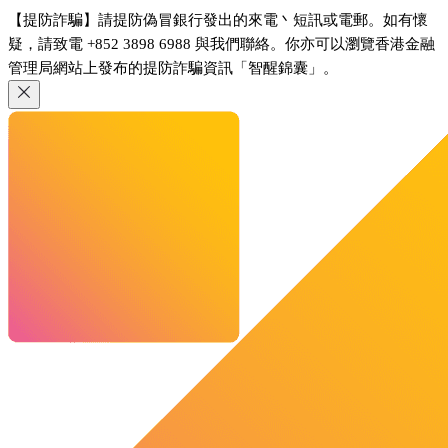
【提防詐騙】請提防偽冒銀行發出的來電丶短訊或電郵。如有懷
疑，請致電 +852 3898 6988 與我們聯絡。你亦可以瀏覽香港金融
管理局網站上發布的提防詐騙資訊「智醒錦囊」。