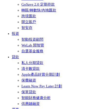
GoSave 2.0 定期存款
轉賬/轉數快/內地匯款
跨境匯款
開立賬戶
智安存
投資
智動投資顧問
WeLab 閒智寶
自選基金服務
貸款
私人分期貸款
清卡數貸款
Apple產品好賞分期計劃
保費融資
Learn Now Pay Later 計劃
保單貸款
智能財務健康分析
供應鏈融資