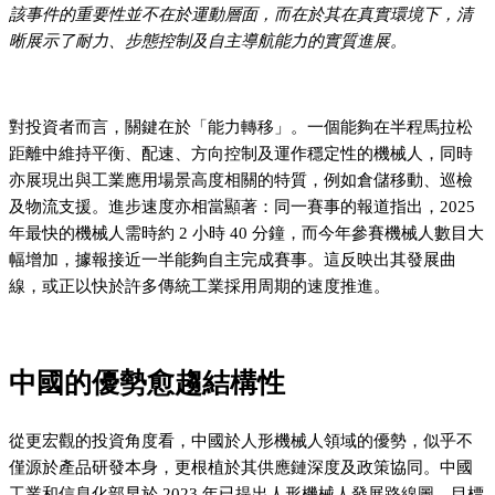
該事件的重要性並不在於運動層面，而在於其在真實環境下，清
晰展示了耐力、步態控制及自主導航能力的實質進展。
對投資者而言，關鍵在於「能力轉移」。一個能夠在半程馬拉松
距離中維持平衡、配速、方向控制及運作穩定性的機械人，同時
亦展現出與工業應用場景高度相關的特質，例如倉儲移動、巡檢
及物流支援。進步速度亦相當顯著：同一賽事的報道指出，2025
年最快的機械人需時約 2 小時 40 分鐘，而今年參賽機械人數目大
幅增加，據報接近一半能夠自主完成賽事。這反映出其發展曲
線，或正以快於許多傳統工業採用周期的速度推進。
中國的優勢愈趨結構性
從更宏觀的投資角度看，中國於人形機械人領域的優勢，似乎不
僅源於產品研發本身，更根植於其供應鏈深度及政策協同。中國
工業和信息化部早於 2023 年已提出人形機械人發展路線圖，目標