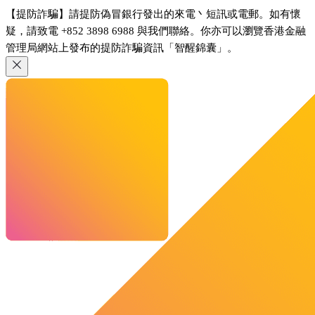
【提防詐騙】請提防偽冒銀行發出的來電丶短訊或電郵。如有懷
疑，請致電 +852 3898 6988 與我們聯絡。你亦可以瀏覽香港金融
管理局網站上發布的提防詐騙資訊「智醒錦囊」。