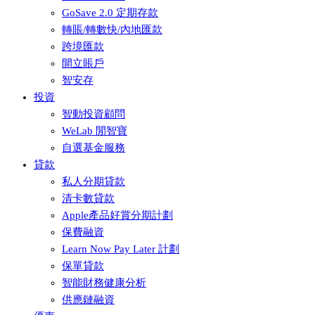
GoSave 2.0 定期存款
轉賬/轉數快/內地匯款
跨境匯款
開立賬戶
智安存
投資
智動投資顧問
WeLab 閒智寶
自選基金服務
貸款
私人分期貸款
清卡數貸款
Apple產品好賞分期計劃
保費融資
Learn Now Pay Later 計劃
保單貸款
智能財務健康分析
供應鏈融資