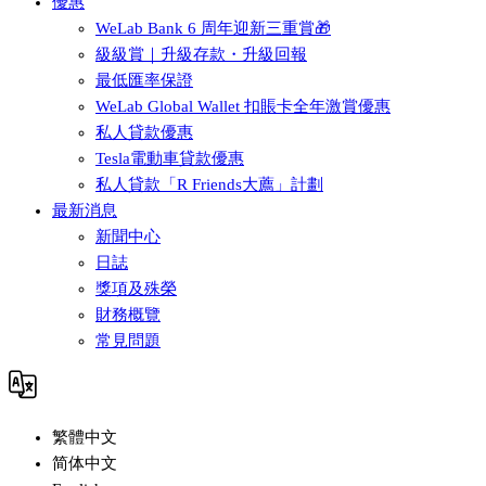
優惠
WeLab Bank 6 周年迎新三重賞🎁
級級賞｜升級存款・升級回報
最低匯率保證
WeLab Global Wallet 扣賬卡全年激賞優惠
私人貸款優惠
Tesla電動車貸款優惠
私人貸款「R Friends大薦」計劃
最新消息
新聞中心
日誌
獎項及殊榮
財務概覽
常見問題
繁體中文
简体中文