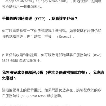
「eshop.welab.bank」或「pay.welab.bank」，而地址欄中的網址
旁邊應顯示一個掛鎖圖示。
手機收唔到驗證碼（OTP），我應該要點做？
你可以重新檢查一下你所登記嘅手機號碼。如果號碼冇錯但仍然
收唔到驗證碼，你可以撳「重發」（Resend）。
如果仍然收唔到驗證碼，你可以致電我哋嘅客戶服務熱線（852）
3898 6988 聯絡我哋幫手。
我無法完成身份驗證步驟（香港身份證掃描或自拍）。我應該
怎麼辦？
請根據螢幕上的提示重試。如果問題仍然存在，請聯繫我們的客
戶服務熱線 (852) 3898 6988 尋求協助。