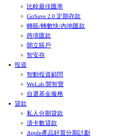
比較最佳匯率
GoSave 2.0 定期存款
轉賬/轉數快/內地匯款
跨境匯款
開立賬戶
智安存
投資
智動投資顧問
WeLab 閒智寶
自選基金服務
貸款
私人分期貸款
清卡數貸款
Apple產品好賞分期計劃