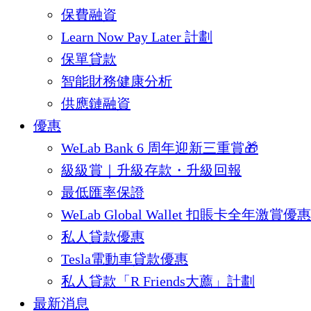
保費融資
Learn Now Pay Later 計劃
保單貸款
智能財務健康分析
供應鏈融資
優惠
WeLab Bank 6 周年迎新三重賞🎁
級級賞｜升級存款・升級回報
最低匯率保證
WeLab Global Wallet 扣賬卡全年激賞優惠
私人貸款優惠
Tesla電動車貸款優惠
私人貸款「R Friends大薦」計劃
最新消息