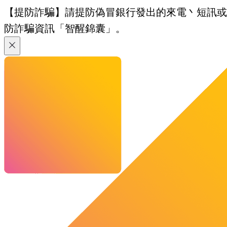
【提防詐騙】請提防偽冒銀行發出的來電丶短訊或電郵
防詐騙資訊「智醒錦囊」。