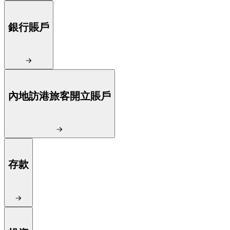
銀行賬戶
內地訪港旅客開立賬戶
存款