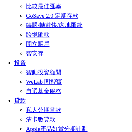
比較最佳匯率
GoSave 2.0 定期存款
轉賬/轉數快/內地匯款
跨境匯款
開立賬戶
智安存
投資
智動投資顧問
WeLab 閒智寶
自選基金服務
貸款
私人分期貸款
清卡數貸款
Apple產品好賞分期計劃