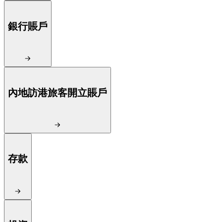
銀行賬戶
內地訪港旅客開立賬戶
存款