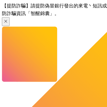
【提防詐騙】請提防偽冒銀行發出的來電丶短訊或電郵
防詐騙資訊「智醒錦囊」。