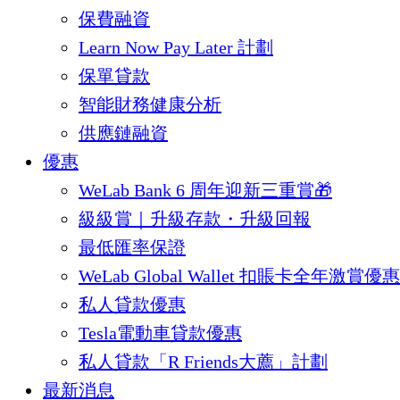
保費融資
Learn Now Pay Later 計劃
保單貸款
智能財務健康分析
供應鏈融資
優惠
WeLab Bank 6 周年迎新三重賞🎁
級級賞｜升級存款・升級回報
最低匯率保證
WeLab Global Wallet 扣賬卡全年激賞優惠
私人貸款優惠
Tesla電動車貸款優惠
私人貸款「R Friends大薦」計劃
最新消息