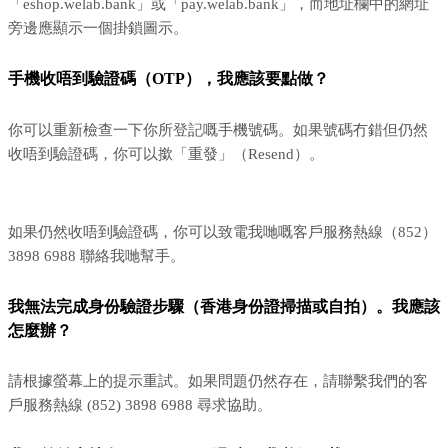
「eshop.welab.bank」或「pay.welab.bank」，而地址欄中的網址
旁邊應顯示一個掛鎖圖示。
手機收唔到驗證碼（OTP），我應該要點做？
你可以重新檢查一下你所登記嘅手機號碼。如果號碼冇錯但仍然
收唔到驗證碼，你可以撳「重發」（Resend）。
如果仍然收唔到驗證碼，你可以致電我哋嘅客戶服務熱線（852）
3898 6988 聯絡我哋幫手。
我無法完成身份驗證步驟（香港身份證掃描或自拍）。我應該
怎麼辦？
請根據螢幕上的提示重試。如果問題仍然存在，請聯繫我們的客
戶服務熱線 (852) 3898 6988 尋求協助。