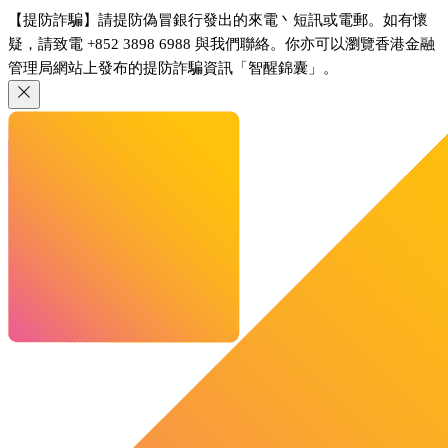
【提防詐騙】請提防偽冒銀行發出的來電丶短訊或電郵。如有懷
疑，請致電 +852 3898 6988 與我們聯絡。你亦可以瀏覽香港金融
管理局網站上發布的提防詐騙資訊「智醒錦囊」。