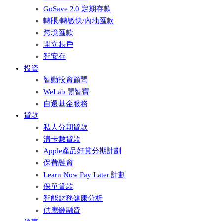
GoSave 2.0 定期存款
轉賬/轉數快/內地匯款
跨境匯款
開立賬戶
智安存
投資
智動投資顧問
WeLab 閒智寶
自選基金服務
貸款
私人分期貸款
清卡數貸款
Apple產品好賞分期計劃
保費融資
Learn Now Pay Later 計劃
保單貸款
智能財務健康分析
供應鏈融資