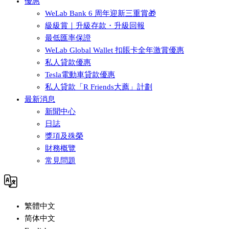
優惠
WeLab Bank 6 周年迎新三重賞🎁
級級賞｜升級存款・升級回報
最低匯率保證
WeLab Global Wallet 扣賬卡全年激賞優惠
私人貸款優惠
Tesla電動車貸款優惠
私人貸款「R Friends大薦」計劃
最新消息
新聞中心
日誌
獎項及殊榮
財務概覽
常見問題
繁體中文
简体中文