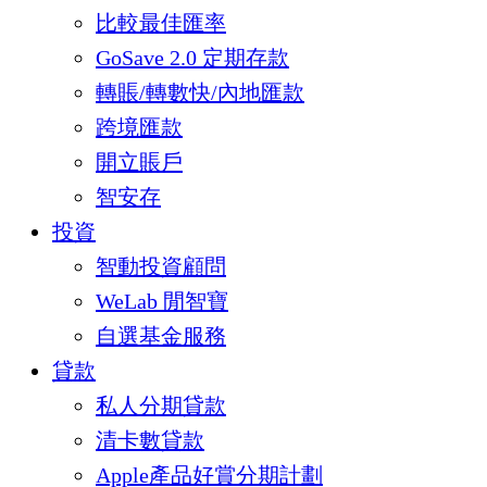
比較最佳匯率
GoSave 2.0 定期存款
轉賬/轉數快/內地匯款
跨境匯款
開立賬戶
智安存
投資
智動投資顧問
WeLab 閒智寶
自選基金服務
貸款
私人分期貸款
清卡數貸款
Apple產品好賞分期計劃