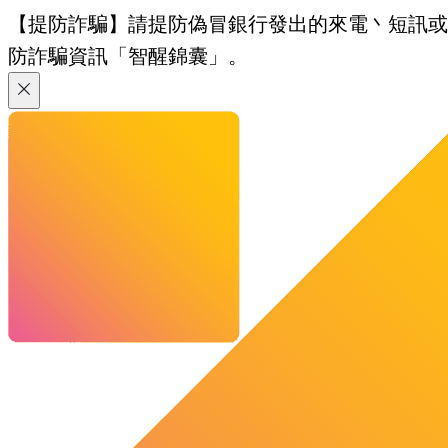
【提防詐騙】請提防偽冒銀行發出的來電丶短訊或電郵
防詐騙資訊「智醒錦囊」。