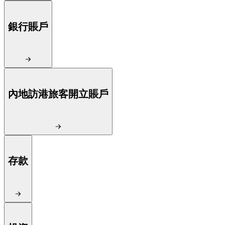
銀行賬戶
內地訪港旅客開立賬戶
存款