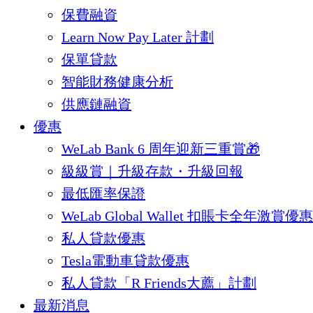
保費融資
Learn Now Pay Later 計劃
保單貸款
智能財務健康分析
供應鏈融資
優惠
WeLab Bank 6 周年迎新三重賞🎁
級級賞｜升級存款・升級回報
最低匯率保證
WeLab Global Wallet 扣賬卡全年激賞優惠
私人貸款優惠
Tesla電動車貸款優惠
私人貸款「R Friends大薦」計劃
最新消息