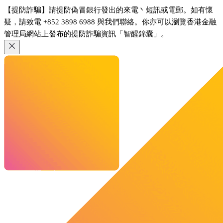
【提防詐騙】請提防偽冒銀行發出的來電丶短訊或電郵。如有懷
疑，請致電 +852 3898 6988 與我們聯絡。你亦可以瀏覽香港金融
管理局網站上發布的提防詐騙資訊「智醒錦囊」。