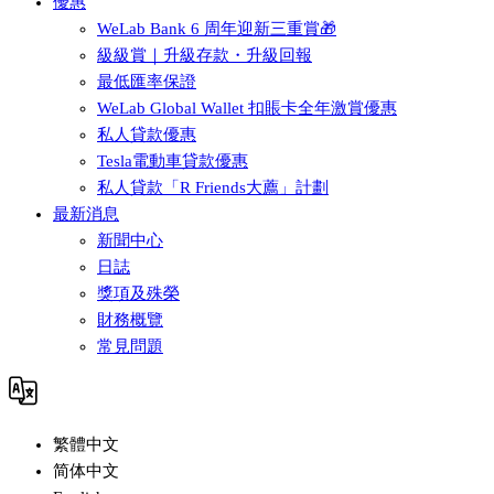
優惠
WeLab Bank 6 周年迎新三重賞🎁
級級賞｜升級存款・升級回報
最低匯率保證
WeLab Global Wallet 扣賬卡全年激賞優惠
私人貸款優惠
Tesla電動車貸款優惠
私人貸款「R Friends大薦」計劃
最新消息
新聞中心
日誌
獎項及殊榮
財務概覽
常見問題
繁體中文
简体中文