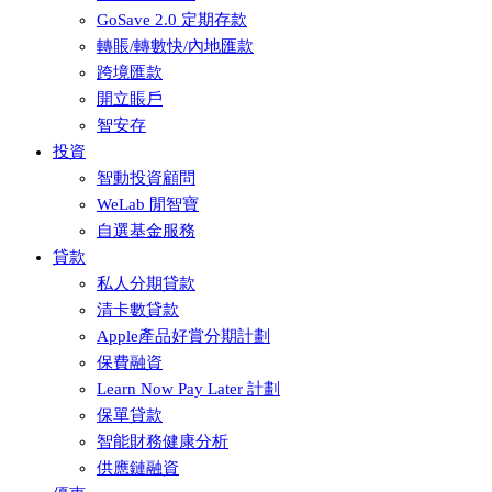
GoSave 2.0 定期存款
轉賬/轉數快/內地匯款
跨境匯款
開立賬戶
智安存
投資
智動投資顧問
WeLab 閒智寶
自選基金服務
貸款
私人分期貸款
清卡數貸款
Apple產品好賞分期計劃
保費融資
Learn Now Pay Later 計劃
保單貸款
智能財務健康分析
供應鏈融資