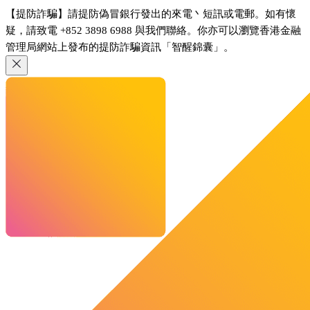
【提防詐騙】請提防偽冒銀行發出的來電丶短訊或電郵。如有懷
疑，請致電 +852 3898 6988 與我們聯絡。你亦可以瀏覽香港金融
管理局網站上發布的提防詐騙資訊「智醒錦囊」。