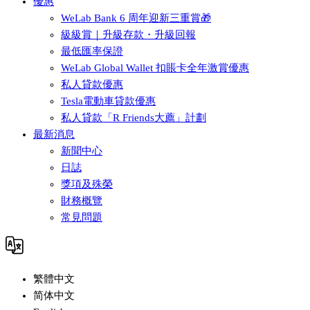
優惠
WeLab Bank 6 周年迎新三重賞🎁
級級賞｜升級存款・升級回報
最低匯率保證
WeLab Global Wallet 扣賬卡全年激賞優惠
私人貸款優惠
Tesla電動車貸款優惠
私人貸款「R Friends大薦」計劃
最新消息
新聞中心
日誌
獎項及殊榮
財務概覽
常見問題
繁體中文
简体中文