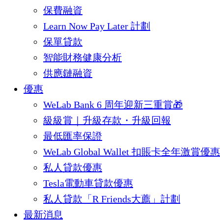
保費融資
Learn Now Pay Later 計劃
保單貸款
智能財務健康分析
供應鏈融資
優惠
WeLab Bank 6 周年迎新三重賞🎁
級級賞｜升級存款・升級回報
最低匯率保證
WeLab Global Wallet 扣賬卡全年激賞優惠
私人貸款優惠
Tesla電動車貸款優惠
私人貸款「R Friends大薦」計劃
最新消息