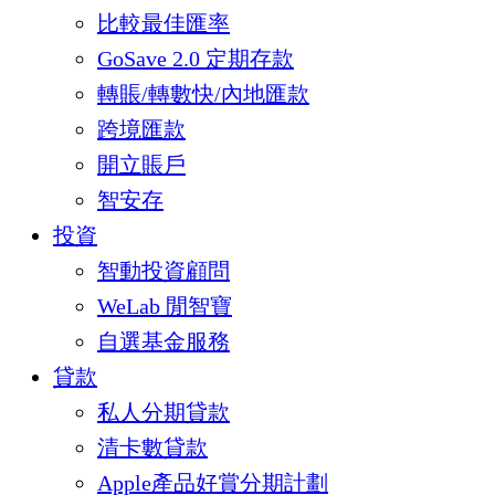
比較最佳匯率
GoSave 2.0 定期存款
轉賬/轉數快/內地匯款
跨境匯款
開立賬戶
智安存
投資
智動投資顧問
WeLab 閒智寶
自選基金服務
貸款
私人分期貸款
清卡數貸款
Apple產品好賞分期計劃