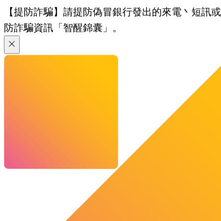
【提防詐騙】請提防偽冒銀行發出的來電丶短訊或電郵
防詐騙資訊「智醒錦囊」。