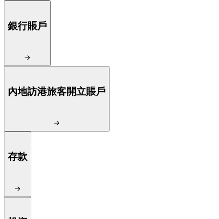
銀行賬戶
內地訪港旅客開立賬戶
存款