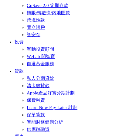
GoSave 2.0 定期存款
轉賬/轉數快/內地匯款
跨境匯款
開立賬戶
智安存
投資
智動投資顧問
WeLab 閒智寶
自選基金服務
貸款
私人分期貸款
清卡數貸款
Apple產品好賞分期計劃
保費融資
Learn Now Pay Later 計劃
保單貸款
智能財務健康分析
供應鏈融資