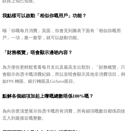
財路上知己知彼。
我點樣可以啟動「相似你嘅用戶」功能？
喺「你嘅每月消費」頁面，你會見到圖表下面有「相似你嘅用
戶」一項，撳一撳掣，就可以啟動功能。
「財務概覽」唔會顯示邊啲內容？
為方便你更輕鬆查看每月支出及最高支出類別，「財務概覽」只
會顯示你憑卡嘅消費紀錄，所以並唔會顯示其他非消費項目，例
如FPS 轉賬、銀行轉賬及GoSave賬目。
點解各個細項加起上嚟嘅總數唔係100%嘅？
為向你更清楚展示你憑卡嘅所有消費，所有細項嘅數目都係四捨
五入到最接近嘅整數。