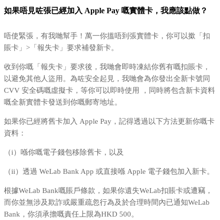
如果唔見咗張已經加入 Apple Pay 嘅實體卡，我應該點做？
唔使緊張，有我哋幫手！萬一你搵唔到張實體卡，你可以撳「扣
賬卡」>「報失卡」要求補發新卡。
收到你嘅「報失卡」要求後，我哋會即時凍結你舊有嘅扣賬卡，
以避免其他人盜用。為咗安全起見，我哋會為你發出全新卡號同
CVV 安全碼嘅虛擬卡，等你可以即時使用 ，同時將包含新卡資料
嘅全新實體卡發送到你嘅郵寄地址。
如果你已經將舊卡加入 Apple Pay，記得透過以下方法更新你嘅卡
資料：
（i）喺你嘅電子錢包移除舊卡，以及
（ii）透過 WeLab Bank App 或直接喺 Apple 電子錢包加入新卡。
根據WeLab Bank嘅賬戶條款，如果你遺失WeLab扣賬卡或遭竊，
而你並無涉及欺詐或嚴重疏忽行為及於合理時間內已通知WeLab
Bank，你須承擔嘅責任上限為HKD 500。