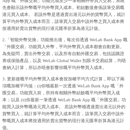
App 嘅「外匯交易」功能完成至少一筆相關外幣買入交易，系統
先會顯示該外幣嘅平均外幣買入成本。初始數值會係該筆交易嘅
港元買入成本。 若該外幣是透過賣出港元以外的貨幣買入，就計
算平均外幣買入成本而言，該筆買入交易中該外幣之買入成本將
按適用於賣出貨幣的現行港元匯率折算為港元計值。
2.「智能外幣兌換」功能推出後，每次你透過 WeLab Bank App 嘅
「外匯交易」功能買入外幣，平均外幣買入成本都會自動更新。
為免疑問，賣出外幣交易，以及所有自動外匯交易，包括認購證
券或保險產品，以及 WeLab Global Wallet 扣賬卡交易結算，均唔
會納入計算，所以亦唔會影響你嘅平均外幣買入成本。
3. 更新後嘅平均外幣買入成本會按加權平均方式計算，即以下兩
項嘅加權平均值：(i)你喺最新一次透過 WeLab Bank App 嘅「外
匯交易」功能買入前，所持有相關外幣結餘嘅平均外幣買入成
本；以及 (ii)你最新一筆透過 WeLab Bank App 嘅「外匯交易」功
能買入該外幣嘅港元買入成本。 若該外幣喺透過賣出港元以外的
貨幣買入，就計算平均外幣買入成本而言，該筆買入交易中該外
幣嘅買入成本將按適用於賣出貨幣的現行港元匯率折算為港元計
值。