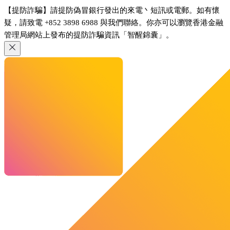
【提防詐騙】請提防偽冒銀行發出的來電丶短訊或電郵。如有懷
疑，請致電 +852 3898 6988 與我們聯絡。你亦可以瀏覽香港金融
管理局網站上發布的提防詐騙資訊「智醒錦囊」。