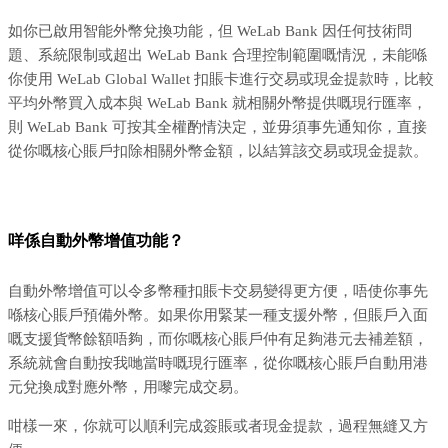
如你已啟用智能外幣兌換功能，但 WeLab Bank 因任何技術問
題、系統限制或超出 WeLab Bank 合理控制範圍嘅情況，未能喺
你使用 WeLab Global Wallet 扣賬卡進行交易或現金提款時，比較
平均外幣買入成本與 WeLab Bank 就相關外幣提供嘅現行匯率，
則 WeLab Bank 可按其全權酌情決定，並毋須事先通知你，直接
從你嘅核心賬戶扣除相關外幣金額，以結算該交易或現金提款。
咩係自動外幣增值功能？
自動外幣增值可以令多幣種扣賬卡交易變得更方便，唔使你事先
喺核心賬戶預備外幣。如果你用緊某一種支援外幣，但賬戶入面
嘅支援貨幣餘額唔夠，而你嘅核心賬戶仲有足夠港元去補差額，
系統就會自動按我哋當時嘅現行匯率，從你嘅核心賬戶自動用港
元兌換成對應外幣，用嚟完成交易。
咁樣一來，你就可以順利完成簽賬或者現金提款，過程無縫又方