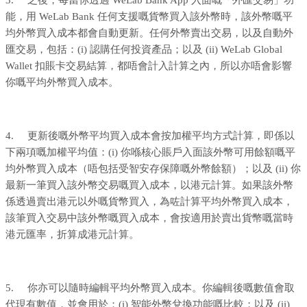
能，用 WeLab Bank 任何支援嘅貨幣買入該外幣時，該外幣嘅平
均外幣買入成本都會自動更新。任何外幣賣出交易，以及自動外
匯交易，包括：(i) 認購任何投資產品；以及 (ii) WeLab Global
Wallet 扣賬卡交易結算，都唔會計入計算之內，所以亦唔會影響
你嘅平均外幣買入成本。
4. 更新後嘅外幣平均買入成本會按加權平均方式計算，即係以
下兩項嘅加權平均值：(i) 你喺核心賬戶入面該外幣可用餘額嘅平
均外幣買入成本（唔包括受智安存保障嘅外幣餘額）；以及 (ii) 你
最新一筆買入該外幣交易嘅買入成本，以港元計算。如果該外幣
係透過賣出港元以外嘅貨幣買入，為咗計算平均外幣買入成本，
該筆買入交易中該外幣嘅買入成本，會按適用於賣出貨幣嘅當時
港元匯率，折算成港元計算。
5. 你亦可以隨時編輯平均外幣買入成本。你編輯後嘅數值會取
代現有數值，並會用於：(i) 智能外幣兌換功能嘅比較；以及 (ii)