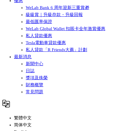
優惠
WeLab Bank 6 周年迎新三重賞🎁
級級賞｜升級存款・升級回報
最低匯率保證
WeLab Global Wallet 扣賬卡全年激賞優惠
私人貸款優惠
Tesla電動車貸款優惠
私人貸款「R Friends大薦」計劃
最新消息
新聞中心
日誌
獎項及殊榮
財務概覽
常見問題
繁體中文
简体中文