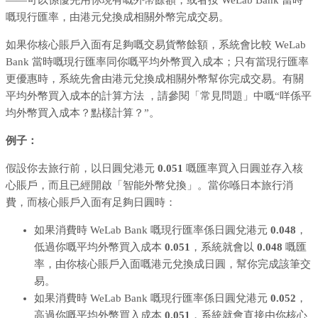
嘅現行匯率，由港元兌換成相關外幣完成交易。
如果你核心賬戶入面有足夠嘅交易貨幣餘額，系統會比較 WeLab
Bank 當時嘅現行匯率同你嘅平均外幣買入成本；只有當現行匯率
更優惠時，系統先會由港元兌換成相關外幣幫你完成交易。有關
平均外幣買入成本的計算方法 ，請參閱「常見問題」中嘅“咩係平
均外幣買入成本？點樣計算？”。
例子：
假設你去旅行前，以日圓兌港元
0.051
嘅匯率買入日圓並存入核
心賬戶，而且已經開啟「智能外幣兌換」。當你喺日本旅行消
費，而核心賬戶入面有足夠日圓時：
如果消費時 WeLab Bank 嘅現行匯率係日圓兌港元
0.048
，
低過你嘅平均外幣買入成本
0.051
，系統就會以
0.048
嘅匯
率，由你核心賬戶入面嘅港元兌換成日圓，幫你完成該筆交
易。
如果消費時 WeLab Bank 嘅現行匯率係日圓兌港元
0.052
，
高過你嘅平均外幣買入成本
0.051
，系統就會直接由你核心