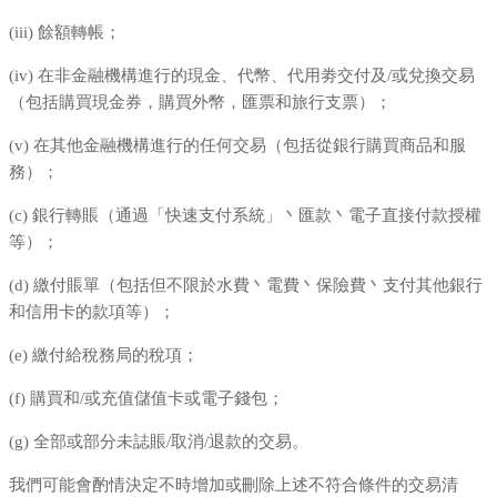
(iii) 餘額轉帳；
(iv) 在非金融機構進行的現金、代幣、代用劵交付及/或兌換交易
（包括購買現金券，購買外幣，匯票和旅行支票）；
(v) 在其他金融機構進行的任何交易（包括從銀行購買商品和服
務）；
(c) 銀行轉賬（通過「快速支付系統」丶匯款丶電子直接付款授權
等）；
(d) 繳付賬單（包括但不限於水費丶電費丶保險費丶支付其他銀行
和信用卡的款項等）；
(e) 繳付給稅務局的稅項；
(f) 購買和/或充值儲值卡或電子錢包；
(g) 全部或部分未誌賬/取消/退款的交易。
我們可能會酌情決定不時增加或刪除上述不符合條件的交易清