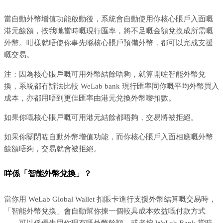
當自動外幣增值功能啟動後，系統會自動使用你核心賬戶入面嘅
港元餘額，按我哋當時嘅現行匯率，將不足嘅金額兌換成所需嘅
外幣。咁樣就唔使你事先喺核心賬戶預備外幣，都可以完成支援
嘅交易。
注：因為核心賬戶嘅可用外幣結餘唔夠，就算開咗智能外幣兌
換，系統都冇辦法比較 WeLab bank 現行匯率同你嘅平均外幣買入
成本，亦都用唔到更佳匯率由港元兌換外幣嚟扣數。
如果你嘅核心賬戶嘅可用港元結餘都唔夠，交易將被拒絕。
如果你關閉咗自動外幣增值功能，而你核心賬戶入面相應嘅外幣
餘額唔夠，交易就會被拒絕。
咩係「智能外幣兌換」？
當你用 WeLab Global Wallet 扣賬卡進行支援外幣結算嘅交易時，
「智能外幣兌換」會自動幫你揀一個較具成本效益嘅付款方式
——可以係優先用你現有嘅外幣餘額，或者按 WeLab Bank 當時