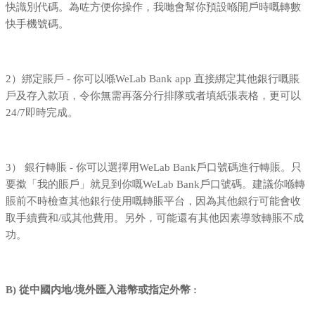
快識別代碼。為咗方便你操作，我哋會幫你預設喺開戶時嘅轉數
快手機號碼。
2）綁定賬戶 - 你可以喺WeLab Bank app 直接綁定其他銀行嘅賬
戶及存入款項，令你無需再落分行排隊或者填紙張表格，更可以
24/7即時完成。
3） 銀行轉賬 - 你可以選擇用WeLab Bank戶口號碼進行轉賬。只
要撳「我的賬戶」就見到你嘅WeLab Bank戶口號碼。建議你喺轉
賬前不時檢查其他銀行使用嘅轉賬平台，因為其他銀行可能會收
取手續費和/或其他費用。另外，可能還有其他因素導致轉賬不成
功。
B) 從中國内地/境外匯入港幣或指定外幣
: