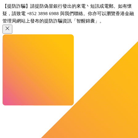
【提防詐騙】請提防偽冒銀行發出的來電丶短訊或電郵。如有懷
疑，請致電 +852 3898 6988 與我們聯絡。你亦可以瀏覽香港金融
管理局網站上發布的提防詐騙資訊「智醒錦囊」。