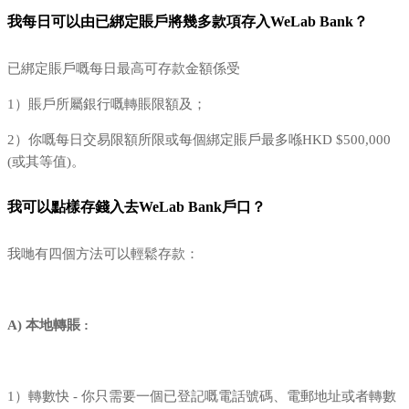
我每日可以由已綁定賬戶將幾多款項存入WeLab Bank？
已綁定賬戶嘅每日最高可存款金額係受
1）賬戶所屬銀行嘅轉賬限額及；
2）你嘅每日交易限額所限或每個綁定賬戶最多喺HKD $500,000
(或其等值)。
我可以點樣存錢入去WeLab Bank戶口？
我哋有四個方法可以輕鬆存款：
A) 本地轉賬 :
1）轉數快 - 你只需要一個已登記嘅電話號碼、電郵地址或者轉數