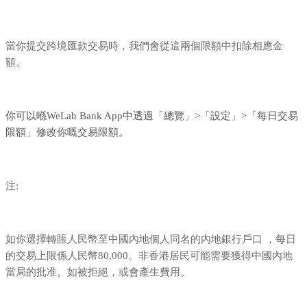
當你提交跨境匯款交易時，我們會從這兩個限額中扣除相應金
額。
你可以喺WeLab Bank App中透過「總覽」>「設定」>「每日交易
限額」修改你嘅交易限額。
注:
如你選擇轉賬人民幣至中國內地個人同名的內地銀行戶口 ，每日
的交易上限係人民幣80,000。非香港居民可能需要獲得中國內地
當局的批准。如被拒絕，或會產生費用。