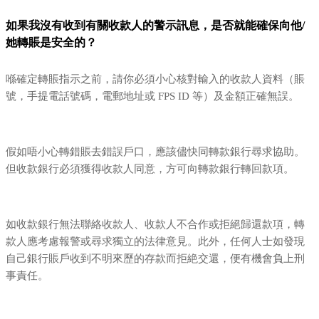
如果我沒有收到有關收款人的警示訊息，是否就能確保向他/
她轉賬是安全的？
喺確定轉賬指示之前，請你必須小心核對輸入的收款人資料（賬
號，手提電話號碼，電郵地址或 FPS ID 等）及金額正確無誤。
假如唔小心轉錯賬去錯誤戶口，應該儘快同轉款銀行尋求協助。
但收款銀行必須獲得收款人同意，方可向轉款銀行轉回款項。
如收款銀行無法聯絡收款人、收款人不合作或拒絕歸還款項，轉
款人應考慮報警或尋求獨立的法律意見。此外，任何人士如發現
自己銀行賬戶收到不明來歷的存款而拒絶交還，便有機會負上刑
事責任。