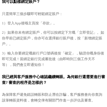
我可以點樣綁定賬戶？
只需簡單三個步驟即可輕鬆綁定賬戶：
1）登入App後喺主頁按「存款」。
2）如果你未有綁定賬戶，你可以按綁定下方嘅「立即登記」。如
你早前已綁定賬戶，你亦可在選擇銀行賬戶後，按「新增綁定賬
戶」。
3）輸入你要綁定嘅銀行戶口號碼後按「確定」，驗證你嘅身份後
即可完成！當綁定銀行完成審批後（由即時到三個工作天不
等），我們會立即通知你！
我已經與客戶服務中心確認繼續轉賬。為何銀行還需要進行審
查? 審查的程序是怎樣的？
為保障客戶避免錯誤轉賬和防止潛在詐騙，客戶服務會向你查詢
該筆轉賬資料後，會轉交俾有關部門作進一步評估及審查。