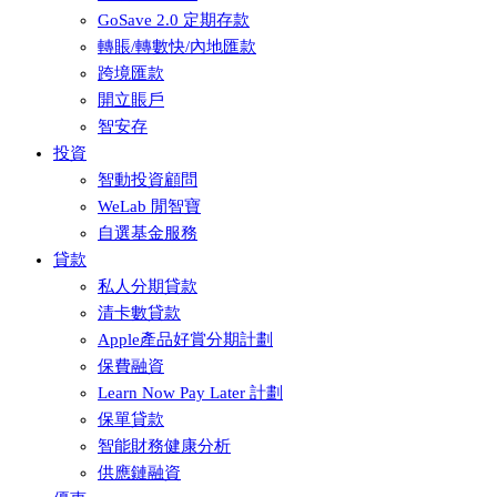
GoSave 2.0 定期存款
轉賬/轉數快/內地匯款
跨境匯款
開立賬戶
智安存
投資
智動投資顧問
WeLab 閒智寶
自選基金服務
貸款
私人分期貸款
清卡數貸款
Apple產品好賞分期計劃
保費融資
Learn Now Pay Later 計劃
保單貸款
智能財務健康分析
供應鏈融資