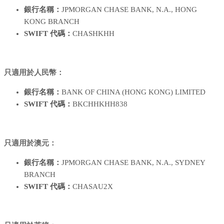
銀行名稱：
JPMORGAN CHASE BANK, N.A., HONG
KONG BRANCH
SWIFT 代碼：
CHASHKHH
只適用於人民幣：
銀行名稱：
BANK OF CHINA (HONG KONG) LIMITED
SWIFT 代碼：
BKCHHKHH838
只適用於澳元：
銀行名稱：
JPMORGAN CHASE BANK, N.A., SYDNEY
BRANCH
SWIFT 代碼：
CHASAU2X