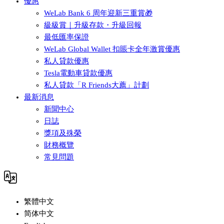
優惠
WeLab Bank 6 周年迎新三重賞🎁
級級賞｜升級存款・升級回報
最低匯率保證
WeLab Global Wallet 扣賬卡全年激賞優惠
私人貸款優惠
Tesla電動車貸款優惠
私人貸款「R Friends大薦」計劃
最新消息
新聞中心
日誌
獎項及殊榮
財務概覽
常見問題
繁體中文
简体中文