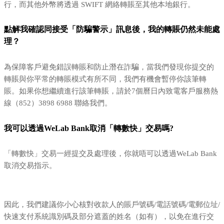
行，而其他外幣將透過 SWIFT 網絡轉賬至其他本地銀行。
點解我確認同接受「防騙警示」訊息後，我的轉賬仍然未能處
理？
為保障客戶避免錯誤轉賬和防止潛在詐騙，當我們發現你提交的
轉賬與你平常的轉賬模式有所不同，我們有機會暫停你該筆轉
賬。如果你想繼續進行該筆轉賬，請於7個曆日內致電客戶服務熱
線（852）3898 6988 聯絡我們。
我可以透過WeLab Bank取消「轉數快」交易嗎?
「轉數快」交易一經提交及處理後，你就唔可以透過WeLab Bank
取消交易指示。
因此，我們建議你小心核對收款人的賬戶號碼/電話號碼/電郵位址/
快速支付系統識別碼及部分遮蓋的姓名（如有），以免在進行交