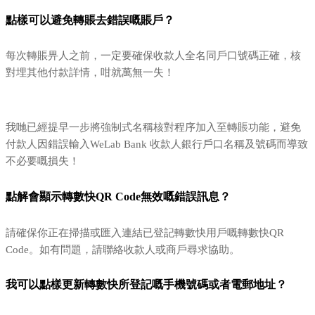
點樣可以避免轉賬去錯誤嘅賬戶？
每次轉賬畀人之前，一定要確保收款人全名同戶口號碼正確，核
對埋其他付款詳情，咁就萬無一失！
我哋已經提早一步將強制式名稱核對程序加入至轉賬功能，避免
付款人因錯誤輸入WeLab Bank 收款人銀行戶口名稱及號碼而導致
不必要嘅損失！
點解會顯示轉數快QR Code無效嘅錯誤訊息？
請確保你正在掃描或匯入連結已登記轉數快用戶嘅轉數快QR
Code。如有問題，請聯絡收款人或商戶尋求協助。
我可以點樣更新轉數快所登記嘅手機號碼或者電郵地址？