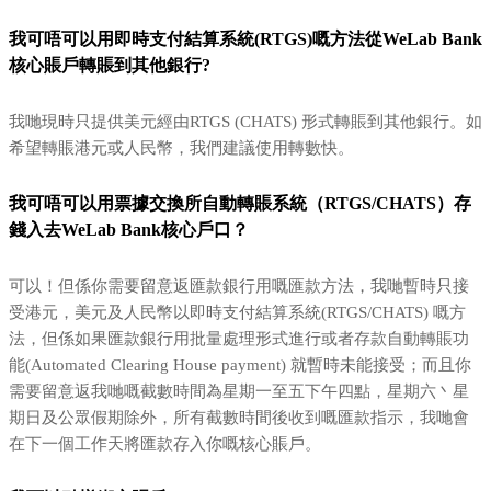
我可唔可以用即時支付結算系統(RTGS)嘅方法從WeLab Bank
核心賬戶轉賬到其他銀行?
我哋現時只提供美元經由RTGS (CHATS) 形式轉賬到其他銀行。如
希望轉賬港元或人民幣，我們建議使用轉數快。
我可唔可以用票據交換所自動轉賬系統（RTGS/CHATS）存
錢入去WeLab Bank核心戶口？
可以！但係你需要留意返匯款銀行用嘅匯款方法，我哋暫時只接
受港元，美元及人民幣以即時支付結算系統(RTGS/CHATS) 嘅方
法，但係如果匯款銀行用批量處理形式進行或者存款自動轉賬功
能(Automated Clearing House payment) 就暫時未能接受；而且你
需要留意返我哋嘅截數時間為星期一至五下午四點，星期六丶星
期日及公眾假期除外，所有截數時間後收到嘅匯款指示，我哋會
在下一個工作天將匯款存入你嘅核心賬戶。