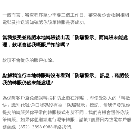
一般而言，審查程序至少需要三個工作日。審查後你會收到相關
電郵及推送通知確認你該筆轉賬是否成功。
當我接受並確認本地轉賬後出現「防騙警示」而轉賬未能處
理，款項會從我嘅賬戶扣除嗎？
款項不會從你的賬戶扣除。
點解我進行本地轉賬時沒有看到「防騙警示」 訊息，確認後
我的轉賬仍然未能處理?
為保障客戶避免錯誤轉賬和防止潛在詐騙 ，即使受款人的「轉數
快」識別代號/戶口號碼沒有被「防騙警示」標記，當我們發現你
提交的轉賬與你平常的轉賬模式有所不同，我們有機會暫停你該
筆轉賬。如果你想繼續進行呢筆轉賬，請於7個曆日內致電客戶服
務熱線（852）3898 6988聯絡我們。