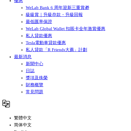
優惠
WeLab Bank 6 周年迎新三重賞🎁
級級賞｜升級存款・升級回報
最低匯率保證
WeLab Global Wallet 扣賬卡全年激賞優惠
私人貸款優惠
Tesla電動車貸款優惠
私人貸款「R Friends大薦」計劃
最新消息
新聞中心
日誌
獎項及殊榮
財務概覽
常見問題
繁體中文
简体中文