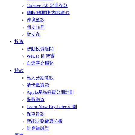
GoSave 2.0 定期存款
轉賬/轉數快/內地匯款
跨境匯款
開立賬戶
智安存
投資
智動投資顧問
WeLab 閒智寶
自選基金服務
貸款
私人分期貸款
清卡數貸款
Apple產品好賞分期計劃
保費融資
Learn Now Pay Later 計劃
保單貸款
智能財務健康分析
供應鏈融資