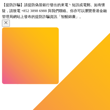
【提防詐騙】請提防偽冒銀行發出的來電丶短訊或電郵。如有懷
疑，請致電 +852 3898 6988 與我們聯絡。你亦可以瀏覽香港金融
管理局網站上發布的提防詐騙資訊「智醒錦囊」。