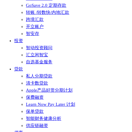
GoSave 2.0 定期存款
转账 /转数快/内地汇款
跨境汇款
开立账户
智安存
投资
智动投资顾问
汇立闲智宝
自选基金服务
贷款
私人分期贷款
清卡数贷款
Apple产品好赏分期计划
保费融资
Learn Now Pay Later 计划
保单贷款
智能财务健康分析
供应链融资