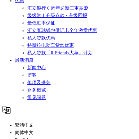
优惠
汇立银行 6 周年迎新三重赏🎁
级级赏｜升级存款 · 升级回报
最低汇率保证
汇立寰球钱包借记卡全年激赏优惠
私人贷款优惠
特斯拉电动车贷款优惠
私人贷款「R Friends大荐」计划
最新消息
新闻中心
博客
奖项及殊荣
财务概览
常见问题
繁體中文
简体中文