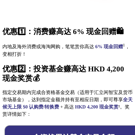
优惠1️⃣：消费赚高达 6% 现金回赠🛍️
1
内地及海外消费或海淘网购，笔笔赏你高达
6% 现金回赠
，
变相打折！
优惠2️⃣：投资基金赚高达 HKD 4,200
现金奖赏💰
指定交易期内完成合资格基金交易（适用于汇立闲智宝及货币
市场基金），达到指定金额并持有至相应日期，即可尊享
全天
候无上限 $0 认购费/转换费
+ 高达
HKD 4,200 现金奖赏
²。
奖
赏详情如下：