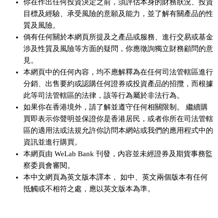
你在作出任何投資決定之前，須評估本身的財務狀況、投資
目標及經驗、承受風險的意願及能力，並了解有關產品的性
質及風險。
倘有任何關於本網頁所提及之產品或服務、進行交易或基金
涉及性質及風險等方面的疑問，你應徵詢獨立財務顧問的意
見。
本網頁中的任何內容，均不應解釋為在任何司法管轄區進行
分銷、出售要約或認購任何證券或投資產品的招攬，而根據
此等司法管轄區的法律，該等行為屬於非法行為。
如果你在香港境外，請了解並遵守任何相關限制。 繼續購
買即表示你聲明並保證你是香港居民，或者你所在司法管轄
區的適用法或法規允許你訪問本網站或我們的應用程式中的
資訊並進行購買。
本網頁由 WeLab Bank 刊發，內容並未經證券及期貨事務監
察委員會審閱。
本中文網頁為英文版本譯本， 如中、英文兩個版本有任何
抵觸或不相符之處，應以英文版本為準。