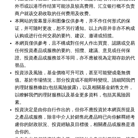
外币或以港币作结算可能涉及较高费用。汇立银行概不负责
商户就该交易收取的任何费用及收费。
本网站的萤幕显示和图像仅供参考，并不作任何形式的保
证，并可随时更改，恕不另行通知。以上内容并非亦不构成
认购或进行任何交易的要约、建议、邀请或招揽。
本網頁僅供參考，且不構成對任何人作出買賣、認購或交易
任何投資產品或服務的要約、招攬、建議、意見或任何保
證。投資產品或服務並不等同，亦不應被視為定期存款的代
替品。
投資涉及風險，基金價格可升可跌，甚至可能變成毫無價
值。基於巿場情況，部分投資或不能即時變現。請細閱我們
的理財服務條款(包括風險披露)，以及相關基金銷售文件，
以瞭解我們的理財服務以及基金更多資料，包括其風險因
素。
投資決定是由你自行作出的，但你不應投資於本網頁所提及
之產品或服務，除非中介人於銷售此產品時已向你解釋經考
慮你的財政狀況、投資經驗及目標後，相關產品或服務是適
合你的。