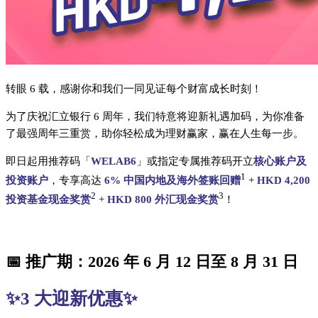
转眼 6 载，感谢你和我们一同见证每个财富成长时刻！
为了庆祝汇立银行 6 周年，我们特意将迎新礼遇加码，为你准备
了最强周年三重赏，助你轻松成为理财赢家，赢在人生每一步。
即日起用推荐码「
WELAB6
」或指定专属推荐码开立
核心账户及
1
投资账户
，专享高达
6% 中国内地及海外签账回赠
+
HKD 4,200
2
3
投资基金现金奖赏
+
HKD 800 外汇现金奖赏
！
📅 推广期：2026 年 6 月 12 日至 8 月 31 日
✨3 大迎新优惠✨