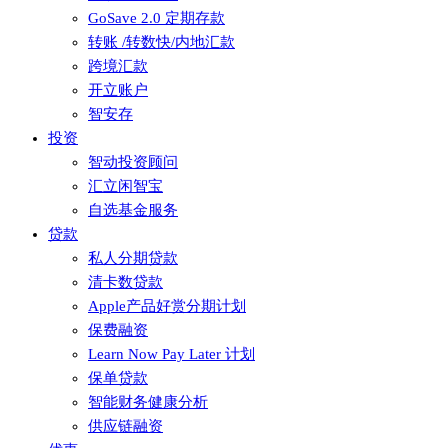
GoSave 2.0 定期存款
转账 /转数快/内地汇款
跨境汇款
开立账户
智安存
投资
智动投资顾问
汇立闲智宝
自选基金服务
贷款
私人分期贷款
清卡数贷款
Apple产品好赏分期计划
保费融资
Learn Now Pay Later 计划
保单贷款
智能财务健康分析
供应链融资