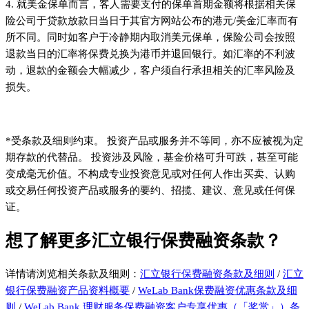
4. 就美金保单而言，客人需要支付的保单首期金额将根据相关保
险公司于贷款放款日当日于其官方网站公布的港元/美金汇率而有
所不同。同时如客户于冷静期内取消美元保单，保险公司会按照
退款当日的汇率将保费兑换为港币并退回银行。如汇率的不利波
动，退款的金额会大幅减少，客户须自行承担相关的汇率风险及
损失。
*受条款及细则约束。 投资产品或服务并不等同，亦不应被视为定
期存款的代替品。 投资涉及风险，基金价格可升可跌，甚至可能
变成毫无价值。不构成专业投资意见或对任何人作出买卖、认购
或交易任何投资产品或服务的要约、招揽、建议、意见或任何保
证。
想了解更多汇立银行保费融资条款？
详情请浏览相关条款及细则：
汇立银行保费融资条款及细则
/
汇立
银行保费融资产品资料概要
/
WeLab Bank保费融资优惠条款及细
则
/
WeLab Bank 理财服务保费融资客户专享优惠（「奖赏」）条