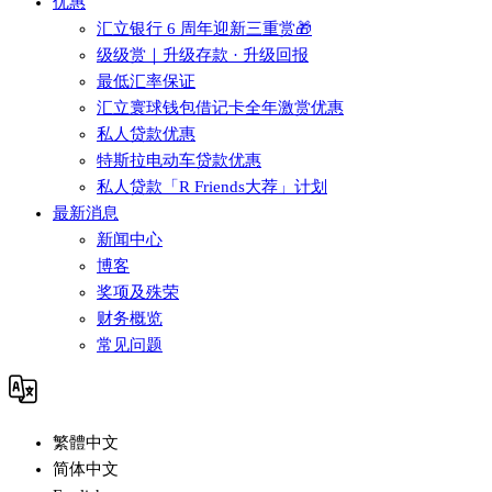
优惠
汇立银行 6 周年迎新三重赏🎁
级级赏｜升级存款 · 升级回报
最低汇率保证
汇立寰球钱包借记卡全年激赏优惠
私人贷款优惠
特斯拉电动车贷款优惠
私人贷款「R Friends大荐」计划
最新消息
新闻中心
博客
奖项及殊荣
财务概览
常见问题
繁體中文
简体中文