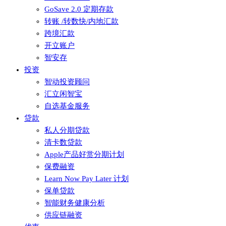
GoSave 2.0 定期存款
转账 /转数快/内地汇款
跨境汇款
开立账户
智安存
投资
智动投资顾问
汇立闲智宝
自选基金服务
贷款
私人分期贷款
清卡数贷款
Apple产品好赏分期计划
保费融资
Learn Now Pay Later 计划
保单贷款
智能财务健康分析
供应链融资