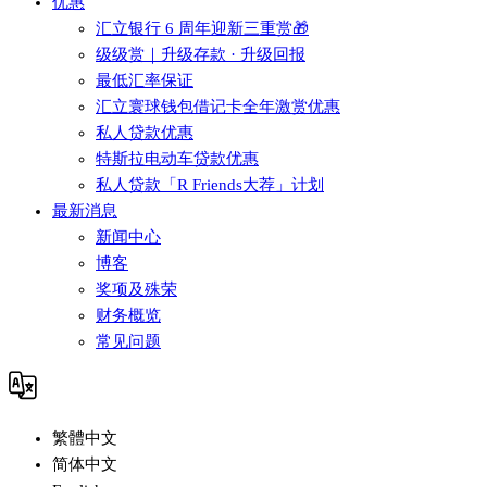
优惠
汇立银行 6 周年迎新三重赏🎁
级级赏｜升级存款 · 升级回报
最低汇率保证
汇立寰球钱包借记卡全年激赏优惠
私人贷款优惠
特斯拉电动车贷款优惠
私人贷款「R Friends大荐」计划
最新消息
新闻中心
博客
奖项及殊荣
财务概览
常见问题
繁體中文
简体中文