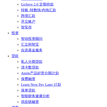
GoSave 2.0 定期存款
转账 /转数快/内地汇款
跨境汇款
开立账户
智安存
投资
智动投资顾问
汇立闲智宝
自选基金服务
贷款
私人分期贷款
清卡数贷款
Apple产品好赏分期计划
保费融资
Learn Now Pay Later 计划
保单贷款
智能财务健康分析
供应链融资