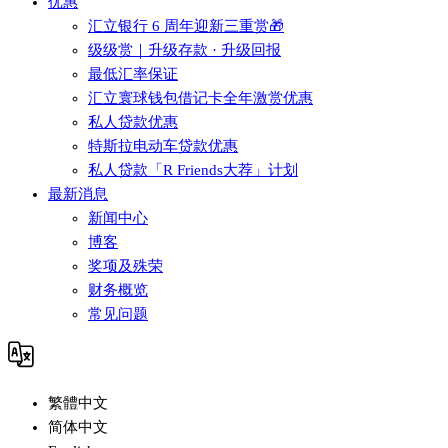
优惠
汇立银行 6 周年迎新三重赏🎁
级级赏｜升级存款 · 升级回报
最低汇率保证
汇立寰球钱包借记卡全年激赏优惠
私人贷款优惠
特斯拉电动车贷款优惠
私人贷款「R Friends大荐」计划
最新消息
新闻中心
博客
奖项及殊荣
财务概览
常见问题
繁體中文
简体中文