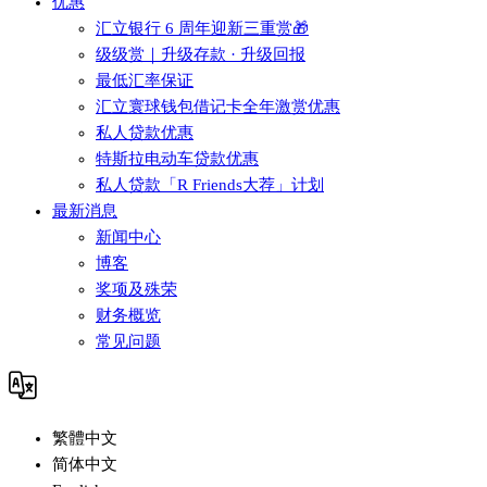
优惠
汇立银行 6 周年迎新三重赏🎁
级级赏｜升级存款 · 升级回报
最低汇率保证
汇立寰球钱包借记卡全年激赏优惠
私人贷款优惠
特斯拉电动车贷款优惠
私人贷款「R Friends大荐」计划
最新消息
新闻中心
博客
奖项及殊荣
财务概览
常见问题
繁體中文
简体中文