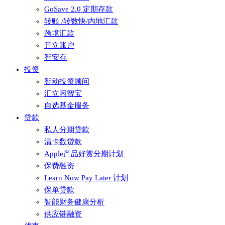
GoSave 2.0 定期存款
转账 /转数快/内地汇款
跨境汇款
开立账户
智安存
投资
智动投资顾问
汇立闲智宝
自选基金服务
贷款
私人分期贷款
清卡数贷款
Apple产品好赏分期计划
保费融资
Learn Now Pay Later 计划
保单贷款
智能财务健康分析
供应链融资