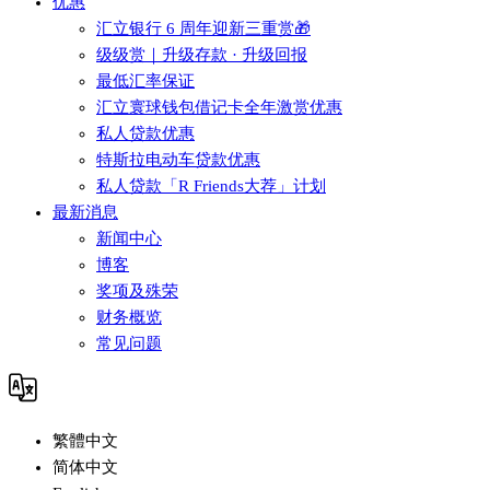
优惠
汇立银行 6 周年迎新三重赏🎁
级级赏｜升级存款 · 升级回报
最低汇率保证
汇立寰球钱包借记卡全年激赏优惠
私人贷款优惠
特斯拉电动车贷款优惠
私人贷款「R Friends大荐」计划
最新消息
新闻中心
博客
奖项及殊荣
财务概览
常见问题
繁體中文
简体中文