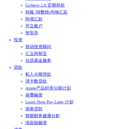
GoSave 2.0 定期存款
转账 /转数快/内地汇款
跨境汇款
开立账户
智安存
投资
智动投资顾问
汇立闲智宝
自选基金服务
贷款
私人分期贷款
清卡数贷款
Apple产品好赏分期计划
保费融资
Learn Now Pay Later 计划
保单贷款
智能财务健康分析
供应链融资