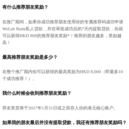
有什么推荐朋友奖励？
在推广期间，如果你成功推荐朋友使用你的专属推荐码成功申请
WeLab Bank私人贷款，并在审批成功后的7天内提取贷款，你就
可以获得HKD 800的推荐朋友奖励*！推荐的朋友越多，奖励越
高！
最高推荐朋友奖励是多少？
在整个推广期内你可以获得的最高奖励为HKD 8,000（即最多10
个成功推荐！）。
我什么时候会收到推荐朋友奖励？
荐友奖赏将于2027年1月31日或之前存入你的港元核心账户。
如果我的朋友最后并没有提取贷款，我还有推荐朋友奖励吗？