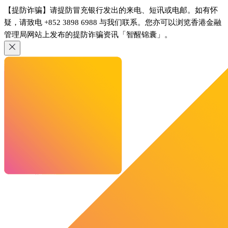
【提防诈骗】请提防冒充银行发出的来电、短讯或电邮。如有怀
疑，请致电 +852 3898 6988 与我们联系。您亦可以浏览香港金融
管理局网站上发布的提防诈骗资讯「智醒锦囊」。