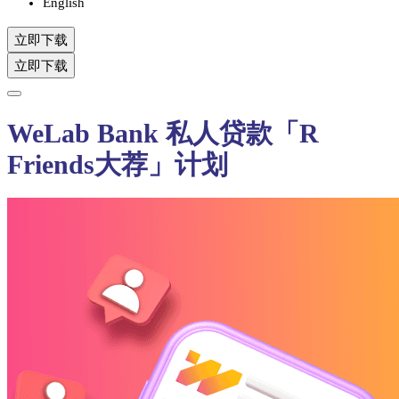
English
立即下载
立即下载
WeLab Bank 私人贷款「R
Friends大荐」计划