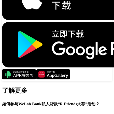
了解更多
如何参与WeLab Bank私人贷款“R Friends大荐”活动？