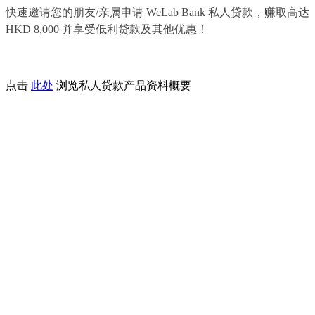
快速邀请您的朋友/亲属申请 WeLab Bank 私人贷款，赚取高达
HKD 8,000 并享受低利贷款及其他优惠！
点击
此处
浏览私人贷款产品资料概要