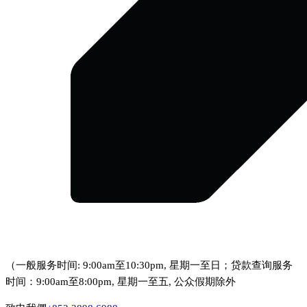
（一般服务时间: 9:00am至10:30pm, 星期一至日；贷款查询服务
时间：9:00am至8:00pm, 星期一至五, 公众假期除外