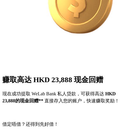
赚取高达 HKD 23,888 现金回赠
现在成功提取 WeLab Bank 私人贷款，可获得高达
HKD
23,888的现金回赠**
直接存入您的账户，快速赚取奖励！
借定唔借？还得到先好借！