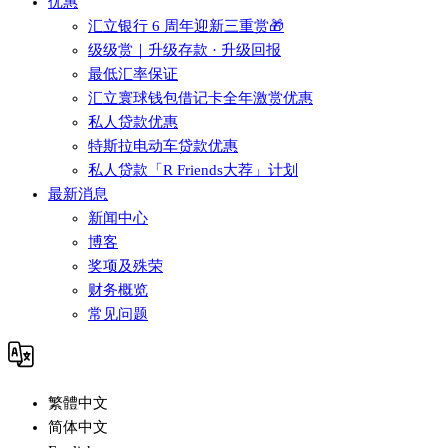
优惠
汇立银行 6 周年迎新三重赏🎁
级级赏｜升级存款 · 升级回报
最低汇率保证
汇立寰球钱包借记卡全年激赏优惠
私人贷款优惠
特斯拉电动车贷款优惠
私人贷款「R Friends大荐」计划
最新消息
新闻中心
博客
奖项及殊荣
财务概览
常见问题
繁體中文
简体中文