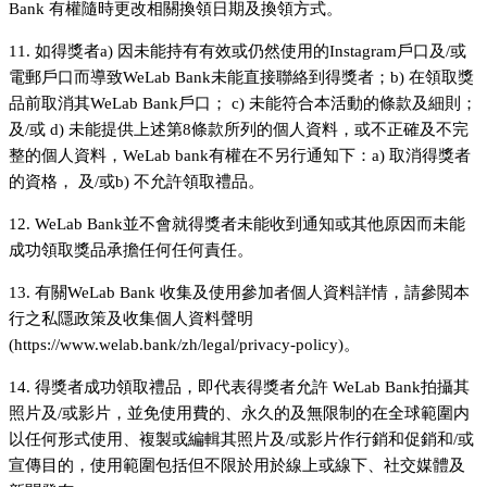
Bank 有權隨時更改相關換領日期及換領方式。
11. 如得獎者a) 因未能持有有效或仍然使用的Instagram戶口及/或
電郵戶口而導致WeLab Bank未能直接聯絡到得獎者；b) 在領取獎
品前取消其WeLab Bank戶口； c) 未能符合本活動的條款及細則；
及/或 d) 未能提供上述第8條款所列的個人資料，或不正確及不完
整的個人資料，WeLab bank有權在不另行通知下：a) 取消得獎者
的資格， 及/或b) 不允許領取禮品。
12. WeLab Bank並不會就得獎者未能收到通知或其他原因而未能
成功領取獎品承擔任何任何責任。
13. 有關WeLab Bank 收集及使用參加者個人資料詳情，請參閲本
行之私隱政策及收集個人資料聲明
(https://www.welab.bank/zh/legal/privacy-policy)。
14. 得獎者成功領取禮品，即代表得獎者允許 WeLab Bank拍攝其
照片及/或影片，並免使用費的、永久的及無限制的在全球範圍内
以任何形式使用、複製或編輯其照片及/或影片作行銷和促銷和/或
宣傳目​​的，使用範圍包括但不限於用於線上或線下、社交媒體及