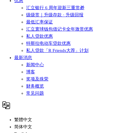
优惠
汇立银行 6 周年迎新三重赏🎁
级级赏｜升级存款 · 升级回报
最低汇率保证
汇立寰球钱包借记卡全年激赏优惠
私人贷款优惠
特斯拉电动车贷款优惠
私人贷款「R Friends大荐」计划
最新消息
新闻中心
博客
奖项及殊荣
财务概览
常见问题
繁體中文
简体中文