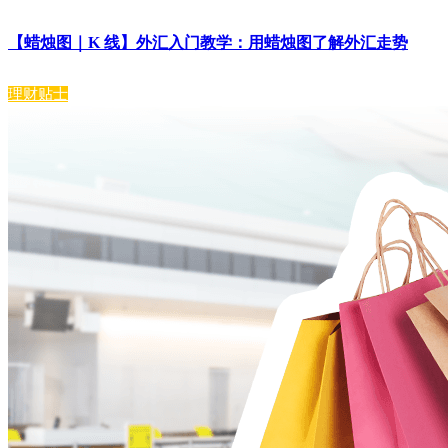
【蜡烛图｜K 线】外汇入门教学：用蜡烛图了解外汇走势
理财贴士