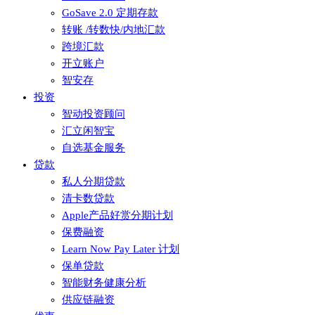
GoSave 2.0 定期存款
转账 /转数快/内地汇款
跨境汇款
开立账户
智安存
投资
智动投资顾问
汇立闲智宝
自选基金服务
贷款
私人分期贷款
清卡数贷款
Apple产品好赏分期计划
保费融资
Learn Now Pay Later 计划
保单贷款
智能财务健康分析
供应链融资