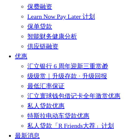
保费融资
Learn Now Pay Later 计划
保单贷款
智能财务健康分析
供应链融资
优惠
汇立银行 6 周年迎新三重赏🎁
级级赏｜升级存款 · 升级回报
最低汇率保证
汇立寰球钱包借记卡全年激赏优惠
私人贷款优惠
特斯拉电动车贷款优惠
私人贷款「R Friends大荐」计划
最新消息