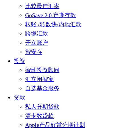
比较最佳汇率
GoSave 2.0 定期存款
转账 /转数快/内地汇款
跨境汇款
开立账户
智安存
投资
智动投资顾问
汇立闲智宝
自选基金服务
贷款
私人分期贷款
清卡数贷款
Apple产品好赏分期计划