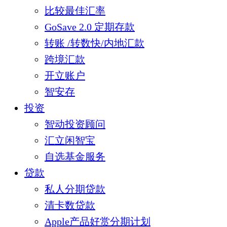
比较最佳汇率
GoSave 2.0 定期存款
转账 /转数快/内地汇款
跨境汇款
开立账户
智安存
投资
智动投资顾问
汇立闲智宝
自选基金服务
贷款
私人分期贷款
清卡数贷款
Apple产品好赏分期计划