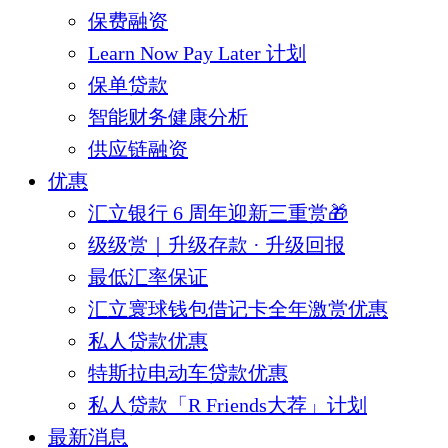
保费融资
Learn Now Pay Later 计划
保单贷款
智能财务健康分析
供应链融资
优惠
汇立银行 6 周年迎新三重赏🎁
级级赏｜升级存款 · 升级回报
最低汇率保证
汇立寰球钱包借记卡全年激赏优惠
私人贷款优惠
特斯拉电动车贷款优惠
私人贷款「R Friends大荐」计划
最新消息