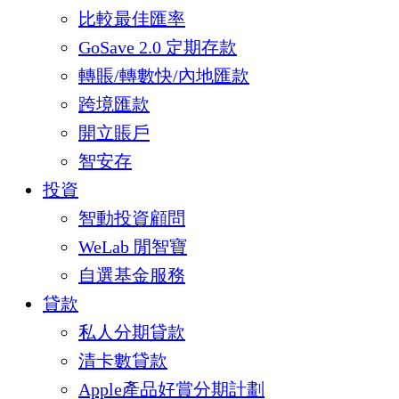
比較最佳匯率
GoSave 2.0 定期存款
轉賬/轉數快/內地匯款
跨境匯款
開立賬戶
智安存
投資
智動投資顧問
WeLab 閒智寶
自選基金服務
貸款
私人分期貸款
清卡數貸款
Apple產品好賞分期計劃