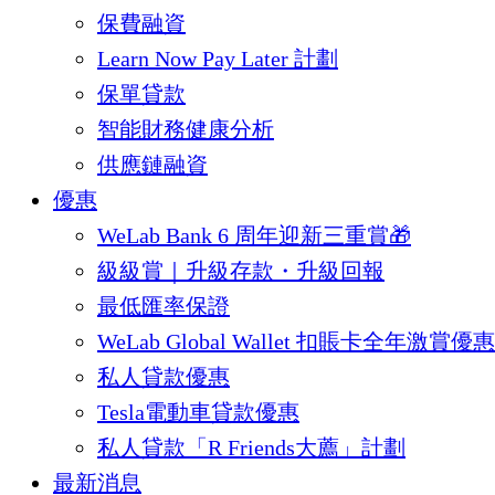
保費融資
Learn Now Pay Later 計劃
保單貸款
智能財務健康分析
供應鏈融資
優惠
WeLab Bank 6 周年迎新三重賞🎁
級級賞｜升級存款・升級回報
最低匯率保證
WeLab Global Wallet 扣賬卡全年激賞優惠
私人貸款優惠
Tesla電動車貸款優惠
私人貸款「R Friends大薦」計劃
最新消息