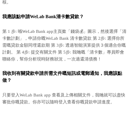
核。
我應該點申請WeLab Bank清卡數貸款？
第 1 步: 喺WeLab Bank app主頁撳「錢袋💰」圖示，然後選擇「清
卡數計劃」，申請你嘅WeLab Bank 清卡數貸款 第 2步: 選擇你所
需嘅貸款金額同埋還款期 第 3步: 透過智能演算提供３個適合你嘅
計劃。 第 4步: 提交有關文件 第 5步: 我哋嘅「清卡數」專員即會
聯絡你，幫你分析現時財務狀況，一次過還清債務！
我收到有關貸款申請所需文件嘅短訊或電郵通知，我應該點
做？
只要登入WeLab Bank app 查看及上傳相關文件，我哋就可以盡快
審批你嘅貸款。你亦可以隨時登入查看你嘅貸款申請進度。