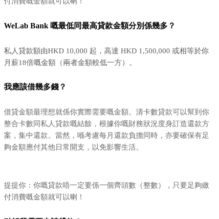
付消費嘅金額就可以喇！
WeLab Bank 嘅最低同最高貸款金額分別係幾多？
私人貸款額由HKD 10,000 起，高達 HKD 1,500,000 或相等於你
月薪18倍嘅金額（兩者金額較低一方）。
我應該借幾多錢？
借貸金額最理想就係你實際需要嘅金額。清卡數貸款可以幫到你
整合卡數同私人貸款嘅結餘，根據你嘅財務狀況度身訂造還款方
案，集中還款。當然，喺考慮每月還款負擔同時，亦要確保有足
夠金額應付其他日常開支，以免影響生活。
提提你：你嘅貸款唔一定要係一個齊頭數（整數），只要足夠繳
付消費嘅金額就可以喇！