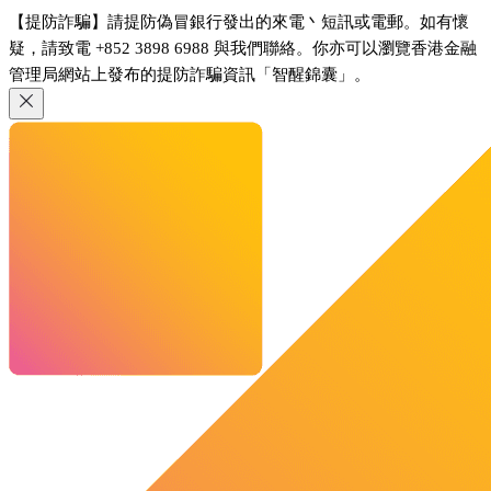
【提防詐騙】請提防偽冒銀行發出的來電丶短訊或電郵。如有懷
疑，請致電 +852 3898 6988 與我們聯絡。你亦可以瀏覽香港金融
管理局網站上發布的提防詐騙資訊「智醒錦囊」。