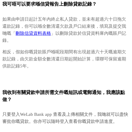
我可唔可以要求喺信貸報告上刪除貸款記錄？
如果由申請日起計五年內終止私人貸款，並未有超過六十日拖欠
還款記錄，你可以喺全數清還欠款及戶口結束後，填寫及提交我
哋嘅「
刪除信貸資料表格
」以刪除貸款於信貸資料庫內嘅賬戶記
錄。
相反，假如你嘅貸款賬戶喺呢段期間有出現超過六十天嘅逾期欠
款記錄，由欠款金額全數清還日期起開始計算，環聯可保留逾期
供款記錄5年。
我收到有關貸款申請所需文件嘅短訊或電郵通知，我應該點
做？
只要登入WeLab Bank app 查看及上傳相關文件，我哋就可以盡快
審批你嘅貸款。你亦可以隨時登入查看你嘅貸款申請進度。