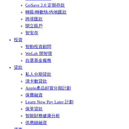
GoSave 2.0 定期存款
轉賬/轉數快/內地匯款
跨境匯款
開立賬戶
智安存
投資
智動投資顧問
WeLab 閒智寶
自選基金服務
貸款
私人分期貸款
清卡數貸款
Apple產品好賞分期計劃
保費融資
Learn Now Pay Later 計劃
保單貸款
智能財務健康分析
供應鏈融資