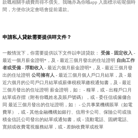
款嘅相關手續費而得不償失。我哋亦為你喺app 入面標示咗呢個時
間，方便你決定會唔會提前還款。
申請私人貸款需要提供咩文件？
一般情況下，你需要提供以下文件以申請貸款：
受僱 - 固定收入
-
最近一個月薪金證明*，及 - 最近三個月發出的住址證明
自由工作
者或受僱 - 浮動收入
- 最近六個月薪金證明*，及 - 最近三個月發
出的住址證明
公司擁有人
- 最近三個月個人戶口月結單，及 - 最
近六個月的公司戶口月結單或薪俸税税單繳税通知書，及 - 最近
三個月發出的住址證明 薪金證明，如： - 糧單，或 - 出糧戶口月
結單或存摺（附有你嘅姓名及賬戶號碼），或 - 委任信或僱傭合
同 最近三個月發出的住址證明，如： - 公共事業機構賬單（如電
費單），或 - 其他金融機構如銀行、信用卡公司、保險公司或強
積金信託公司發出的結單或通知書，或 - 流動電話、固網電話、
寛頻或收費電視服務結單，或 - 差餉收費單或稅單