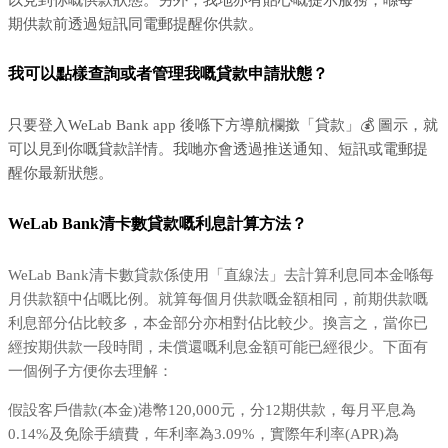
期供款前透過短訊同電郵提醒你供款。
我可以點樣查詢或者管理我嘅貸款申請狀態？
只要登入WeLab Bank app 後喺下方導航欄撳「貸款」💰 圖示，就
可以見到你嘅貸款詳情。我哋亦會透過推送通知、短訊或電郵提
醒你最新狀態。
WeLab Bank清卡數貸款嘅利息計算方法？
WeLab Bank清卡數貸款係使用「直線法」去計算利息同本金喺每
月供款額中佔嘅比例。就算每個月供款嘅金額相同，前期供款嘅
利息部分佔比較多，本金部分亦相對佔比較少。換言之，當你已
經按期供款一段時間，未償還嘅利息金額可能已經很少。下面有
一個例子方便你去理解：
假設客戶借款(本金)港幣120,000元，分12期供款，每月平息為
0.14%及免除手續費，年利率為3.09%，實際年利率(APR)為