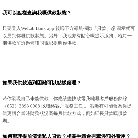
我可以點樣查詢我嘅供款狀態？
只要登入WeLab Bank app 後喺下方導航欄撳「貸款」💰 圖示就可
以見到你嘅供款狀態。另外，我地亦有貼心嘅提示服務，喺每一
期供款前透過短訊同電郵提醒你供款。
如果我供款遇到困難可以點樣處理？
若你發現自己未能供款，你應該盡快致電我哋嘅客戶服務熱線
（852）3898 6988 以聯絡客戶服務主任 。 我哋有可能會為你提
供更切合當時財務狀況嘅每月供款方式，例如延長貸款嘅供款
期。
如何辦理提前清還私人貸款？相關手續會否牽涉額外費用？