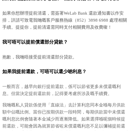
如果你想辦理提前清還，需簽署WeLab Bank 還款通知書以作安
排，詳請可致電我哋嘅客戶服務熱線（852）3898 6988 處理相關
手續。提提你，提前清還需同時支付相關費用及收費㗎！
我可唔可以提前償還部分貸款？
抱歉，我哋唔接受提前清還部分貸款。
如果我提前還款，可唔可以還少啲利息？
一般而言，越早向銀行提前還款，係可以節省更多未償還嘅利
息。但當決定提前還款前，記得要考慮所涉及嘅手續費。
我哋嘅私人貸款係使用「直線法」去計算利息同本金喺每月供款
額中佔嘅比例。當你已按期供款一段時間，每期供款當中未償還
嘅利息比例會隨著本金減少而逐漸降低。如果選擇喺呢個時候提
前還款，可能會因為就算節省咗未償還嘅利息不足以彌補提前還