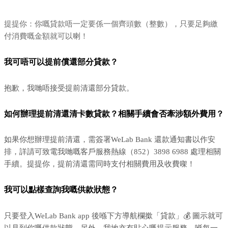
提提你：你嘅貸款唔一定要係一個齊頭數（整數），只要足夠繳
付消費嘅金額就可以喇！
我可唔可以提前償還部分貸款？
抱歉，我哋唔接受提前清還部分貸款。
如何辦理提前清還清卡數貸款？相關手續會否牽涉額外費用？
如果你想辦理提前清還，需簽署WeLab Bank 還款通知書以作安
排，詳請可致電我哋嘅客戶服務熱線（852）3898 6988 處理相關
手續。提提你，提前清還需同時支付相關費用及收費㗎！
我可以點樣查詢我嘅供款狀態？
只要登入WeLab Bank app 後喺下方導航欄撳「貸款」💰 圖示就可
以見到你嘅供款狀態。另外，我地亦有貼心嘅提示服務，喺每一