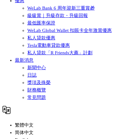
優惠
WeLab Bank 6 周年迎新三重賞🎁
級級賞｜升級存款・升級回報
最低匯率保證
WeLab Global Wallet 扣賬卡全年激賞優惠
私人貸款優惠
Tesla電動車貸款優惠
私人貸款「R Friends大薦」計劃
最新消息
新聞中心
日誌
獎項及殊榮
財務概覽
常見問題
繁體中文
简体中文