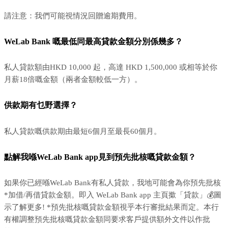
請注意：我們可能視情況回贈逾期費用。
WeLab Bank 嘅最低同最高貸款金額分別係幾多？
私人貸款額由HKD 10,000 起，高達 HKD 1,500,000 或相等於你
月薪18倍嘅金額（兩者金額較低一方）。
供款期有乜野選擇？
私人貸款嘅供款期由最短6個月至最長60個月。
點解我喺WeLab Bank app見到預先批核嘅貸款金額？
如果你已經喺WeLab Bank有私人貸款，我地可能會為你預先批核
*加借/再借貸款金額。即入 WeLab Bank app 主頁撳「貸款」💰圖
示了解更多! *預先批核嘅貸款金額視乎本行審批結果而定。本行
有權調整預先批核嘅貸款金額同要求客戶提供額外文件以作批