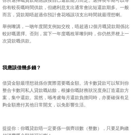
你所選擇嘅貸款期應該按自己還款能力而定。選擇長年期可以等
你有較長嘅時間供款，但總利息支出通常會比短還款期多。一般
而言，貸款期唔超過你預計會花喺該項支出時間就最理想喇。
舉例嚟講，一啲年度開支例如交稅，唔超過12個月嘅貸款期係比
較好嘅選擇。否則，當下一年度嘅稅單嚟到時，你仍然畀梗上一
次貸款嘅供款。
我應該借幾多錢？
借貸金額最理想就係你實際需要嘅金額。清卡數貸款可以幫到你
整合卡數同私人貸款嘅結餘，根據你嘅財務狀況度身訂造還款方
案，集中還款。當然，喺考慮每月還款負擔同時，亦要確保有足
夠金額應付其他日常開支，以免影響生活。
提提你：你嘅貸款唔一定要係一個齊頭數（整數），只要足夠繳