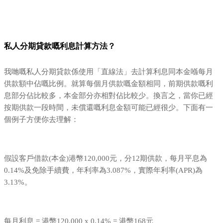
私人分期貸款嘅利息計算方法？
我哋嘅私人分期貸款係使用「直線法」去計算利息同本金喺每月
供款額中佔嘅比例。就算每個月供款嘅金額相同，前期供款嘅利
息部分佔比較多，本金部分亦相對佔比較少。換言之，當你已經
按期供款一段時間，未償還嘅利息金額可能已經很少。下面有一
個例子方便你去理解：
假設客戶借款(本金)港幣120,000元，分12期供款，每月平息為
0.14%及免除手續費，年利率為3.087%，實際年利率(APR)為
3.13%。
每月利息 = 港幣120,000 x 0.14% = 港幣168元