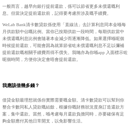
一般而言，越早向銀行提前還款，係可以節省更多未償還嘅利
息。但當決定提前還款前，記得要考慮所涉及嘅手續費。
WeLab Bank清卡數貸款係使用「直線法」去計算利息同本金喺每
月供款額中佔嘅比例。當你已按期供款一段時間，每期供款當中
未償還嘅利息比例會隨著本金減少而逐漸降低。如果選擇喺呢個
時候提前還款，可能會因為就算節省咗未償還嘅利息不足以彌補
提前還款嘅相關手續費而得不償失。我哋亦為你喺app 入面標示咗
呢個時間，方便你決定會唔會提前還款。
我應該借幾多錢？
借貸金額最理想就係你實際需要嘅金額。清卡數貸款可以幫到你
整合卡數同私人貸款嘅結餘，根據你嘅財務狀況度身訂造還款方
案，集中還款。當然，喺考慮每月還款負擔同時，亦要確保有足
夠金額應付其他日常開支，以免影響生活。