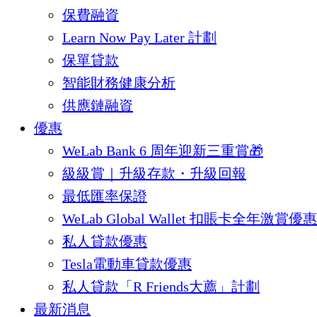
保費融資
Learn Now Pay Later 計劃
保單貸款
智能財務健康分析
供應鏈融資
優惠
WeLab Bank 6 周年迎新三重賞🎁
級級賞｜升級存款・升級回報
最低匯率保證
WeLab Global Wallet 扣賬卡全年激賞優惠
私人貸款優惠
Tesla電動車貸款優惠
私人貸款「R Friends大薦」計劃
最新消息