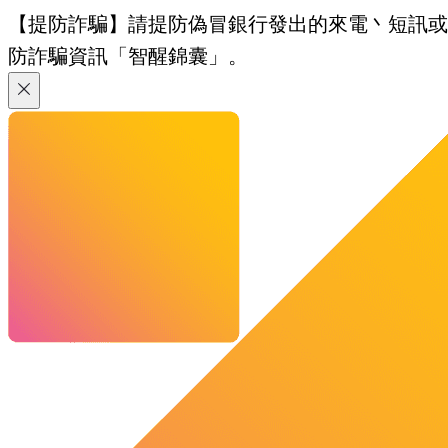
【提防詐騙】請提防偽冒銀行發出的來電丶短訊或電郵
防詐騙資訊「智醒錦囊」。