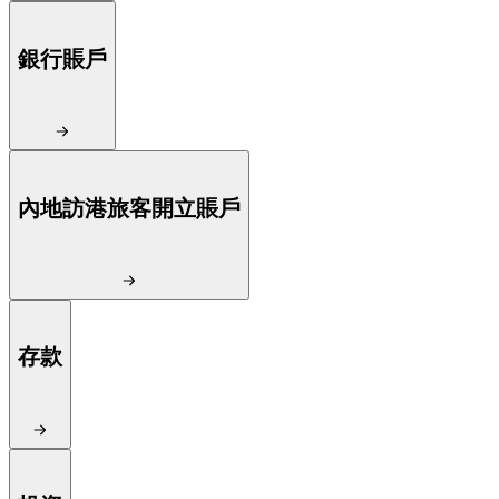
銀行賬戶
內地訪港旅客開立賬戶
存款