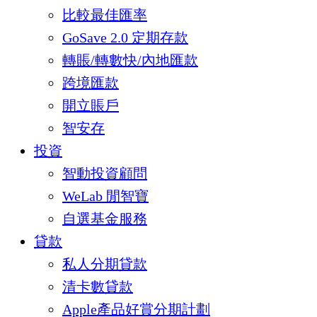
比較最佳匯率
GoSave 2.0 定期存款
轉賬/轉數快/內地匯款
跨境匯款
開立賬戶
智安存
投資
智動投資顧問
WeLab 閒智寶
自選基金服務
貸款
私人分期貸款
清卡數貸款
Apple產品好賞分期計劃