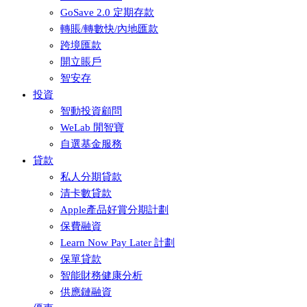
GoSave 2.0 定期存款
轉賬/轉數快/內地匯款
跨境匯款
開立賬戶
智安存
投資
智動投資顧問
WeLab 閒智寶
自選基金服務
貸款
私人分期貸款
清卡數貸款
Apple產品好賞分期計劃
保費融資
Learn Now Pay Later 計劃
保單貸款
智能財務健康分析
供應鏈融資