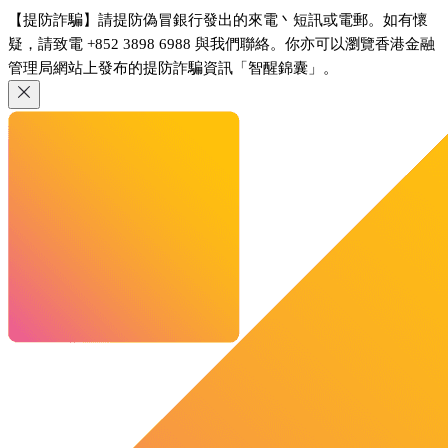
【提防詐騙】請提防偽冒銀行發出的來電丶短訊或電郵。如有懷
疑，請致電 +852 3898 6988 與我們聯絡。你亦可以瀏覽香港金融
管理局網站上發布的提防詐騙資訊「智醒錦囊」。