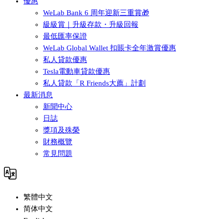
優惠
WeLab Bank 6 周年迎新三重賞🎁
級級賞｜升級存款・升級回報
最低匯率保證
WeLab Global Wallet 扣賬卡全年激賞優惠
私人貸款優惠
Tesla電動車貸款優惠
私人貸款「R Friends大薦」計劃
最新消息
新聞中心
日誌
獎項及殊榮
財務概覽
常見問題
繁體中文
简体中文